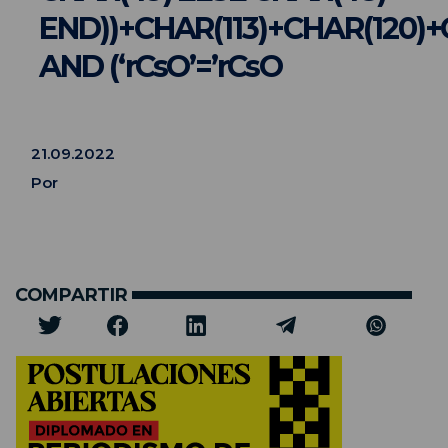
END))+CHAR(113)+CHAR(120)+C
AND (‘rCsO’=’rCsO
21.09.2022
Por
COMPARTIR