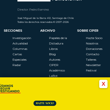
Director: Pedro Ramírez
José Miguel de la Barra 412, Santiago de Chile
Todos los derechos reservados © 2007-2026
SECCIONES
ARCHIVO
SOBRE CIPER
Investigación
Papeles de la
Hazte Socio
Actualidad
Dictadura
Nosotros
Columnas
Libros
Donaciones
Cartas
Blog
Contacto
Especiales
Autores
Talleres
Radar
CIPER
Newsletter
Académico
Festival
LaBot
Constituyente
X
Al Plebiscito
con CIPER
Síguenos en: