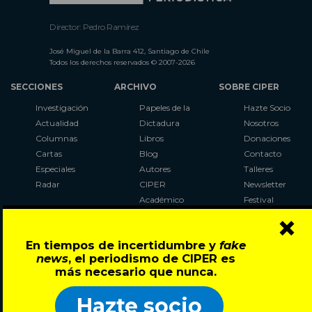
Director: Pedro Ramírez
José Miguel de la Barra 412, Santiago de Chile
Todos los derechos reservados © 2007-2026
SECCIONES
ARCHIVO
SOBRE CIPER
Investigación
Papeles de la
Hazte Socio
Actualidad
Dictadura
Nosotros
Columnas
Libros
Donaciones
Cartas
Blog
Contacto
Especiales
Autores
Talleres
Radar
CIPER
Newsletter
Académico
Festival
×
LaBot
Constituyente
En tiempos de incertidumbre y
fake
Al Plebiscito
news
, el periodismo de CIPER es
con CIPER
más necesario que nunca.
Síguenos en:
Hazte socio