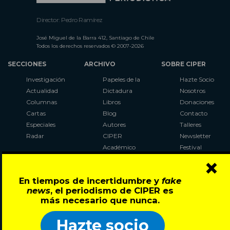
Director: Pedro Ramírez
José Miguel de la Barra 412, Santiago de Chile
Todos los derechos reservados © 2007-2026
SECCIONES
ARCHIVO
SOBRE CIPER
Investigación
Papeles de la
Hazte Socio
Actualidad
Dictadura
Nosotros
Columnas
Libros
Donaciones
Cartas
Blog
Contacto
Especiales
Autores
Talleres
Radar
CIPER
Newsletter
Académico
Festival
×
LaBot
Constituyente
En tiempos de incertidumbre y
fake
Al Plebiscito
news
, el periodismo de CIPER es
con CIPER
más necesario que nunca.
Síguenos en:
Hazte socio