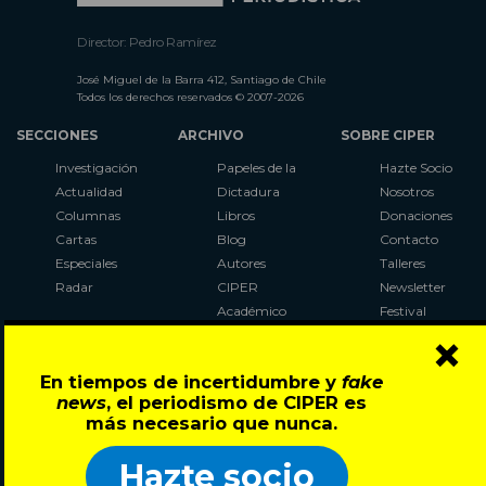
Director: Pedro Ramírez
José Miguel de la Barra 412, Santiago de Chile
Todos los derechos reservados © 2007-2026
SECCIONES
ARCHIVO
SOBRE CIPER
Investigación
Papeles de la
Hazte Socio
Actualidad
Dictadura
Nosotros
Columnas
Libros
Donaciones
Cartas
Blog
Contacto
Especiales
Autores
Talleres
Radar
CIPER
Newsletter
Académico
Festival
×
LaBot
Constituyente
En tiempos de incertidumbre y
fake
Al Plebiscito
news
, el periodismo de CIPER es
con CIPER
más necesario que nunca.
Síguenos en:
Hazte socio