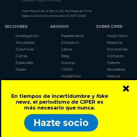
Director: Pedro Ramírez
José Miguel de la Barra 412, Santiago de Chile
Todos los derechos reservados © 2007-2026
SECCIONES
ARCHIVO
SOBRE CIPER
Investigación
Papeles de la
Hazte Socio
Actualidad
Dictadura
Nosotros
Columnas
Libros
Donaciones
Cartas
Blog
Contacto
Especiales
Autores
Talleres
Radar
CIPER
Newsletter
Académico
Festival
×
LaBot
Constituyente
En tiempos de incertidumbre y
fake
Al Plebiscito
news
, el periodismo de CIPER es
con CIPER
más necesario que nunca.
Síguenos en:
Hazte socio