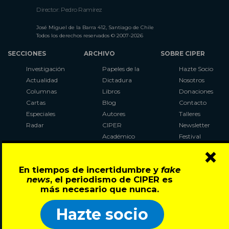
Director: Pedro Ramírez
José Miguel de la Barra 412, Santiago de Chile
Todos los derechos reservados © 2007-2026
SECCIONES
ARCHIVO
SOBRE CIPER
Investigación
Papeles de la
Hazte Socio
Actualidad
Dictadura
Nosotros
Columnas
Libros
Donaciones
Cartas
Blog
Contacto
Especiales
Autores
Talleres
Radar
CIPER
Newsletter
Académico
Festival
×
LaBot
Constituyente
En tiempos de incertidumbre y
fake
Al Plebiscito
news
, el periodismo de CIPER es
con CIPER
más necesario que nunca.
Síguenos en:
Hazte socio