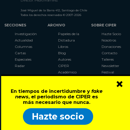
Director: Pedro Ramírez
José Miguel de la Barra 412, Santiago de Chile
Todos los derechos reservados © 2007-2026
SECCIONES
ARCHIVO
SOBRE CIPER
Investigación
Papeles de la
Hazte Socio
Actualidad
Dictadura
Nosotros
Columnas
Libros
Donaciones
Cartas
Blog
Contacto
Especiales
Autores
Talleres
Radar
CIPER
Newsletter
Académico
Festival
×
LaBot
Constituyente
En tiempos de incertidumbre y
fake
Al Plebiscito
news
, el periodismo de CIPER es
con CIPER
más necesario que nunca.
Síguenos en:
Hazte socio