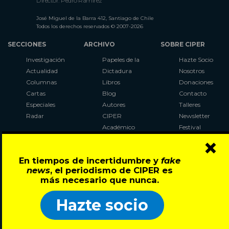
Director: Pedro Ramírez
José Miguel de la Barra 412, Santiago de Chile
Todos los derechos reservados © 2007-2026
SECCIONES
ARCHIVO
SOBRE CIPER
Investigación
Papeles de la
Hazte Socio
Actualidad
Dictadura
Nosotros
Columnas
Libros
Donaciones
Cartas
Blog
Contacto
Especiales
Autores
Talleres
Radar
CIPER
Newsletter
Académico
Festival
×
LaBot
Constituyente
En tiempos de incertidumbre y
fake
Al Plebiscito
news
, el periodismo de CIPER es
con CIPER
más necesario que nunca.
Síguenos en:
Hazte socio