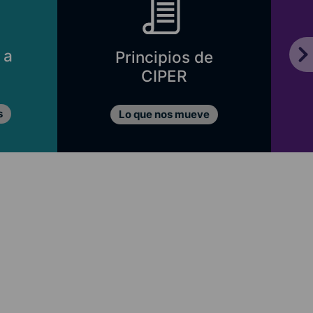
 a
Principios de
CIPER
s
Lo que nos mueve