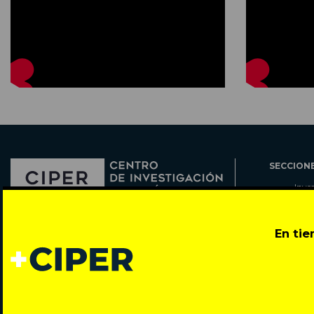
SECCION
Inve
Actu
Col
Director: Pedro Ramírez
En ti
Cart
José Miguel de la Barra 412, Santiago de Chile
Espe
Todos los derechos reservados © 2007-2026
Rada