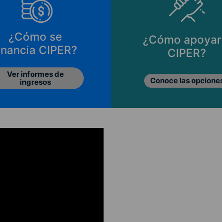
¿Cómo se
¿Cómo apoyar
inancia CIPER?
CIPER?
Ver informes de
Conoce las opcione
ingresos