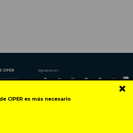
E CIPER
Síguenos en:
Hazte Socio
×
Nosotros
Donaciones
o de CIPER es más necesario
Contacto
Talleres
Newsletter
Festival