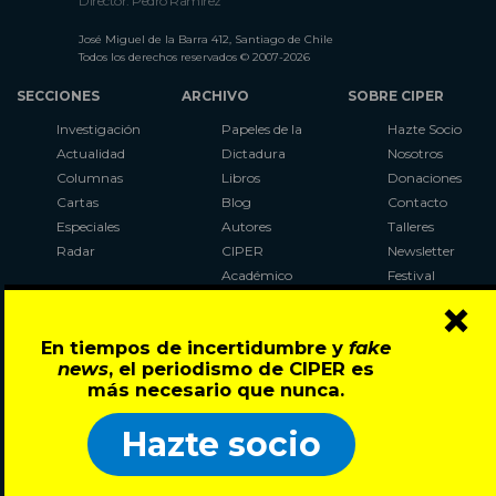
Director: Pedro Ramírez
José Miguel de la Barra 412, Santiago de Chile
Todos los derechos reservados © 2007-2026
SECCIONES
ARCHIVO
SOBRE CIPER
Investigación
Papeles de la
Hazte Socio
Actualidad
Dictadura
Nosotros
Columnas
Libros
Donaciones
Cartas
Blog
Contacto
Especiales
Autores
Talleres
Radar
CIPER
Newsletter
Académico
Festival
×
LaBot
Constituyente
En tiempos de incertidumbre y
fake
Al Plebiscito
news
, el periodismo de CIPER es
con CIPER
más necesario que nunca.
Síguenos en:
Hazte socio