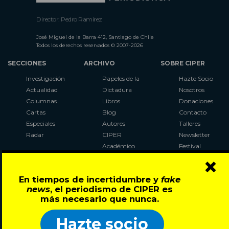
Director: Pedro Ramírez
José Miguel de la Barra 412, Santiago de Chile
Todos los derechos reservados © 2007-2026
SECCIONES
ARCHIVO
SOBRE CIPER
Investigación
Papeles de la
Hazte Socio
Actualidad
Dictadura
Nosotros
Columnas
Libros
Donaciones
Cartas
Blog
Contacto
Especiales
Autores
Talleres
Radar
CIPER
Newsletter
Académico
Festival
×
LaBot
Constituyente
En tiempos de incertidumbre y
fake
Al Plebiscito
news
, el periodismo de CIPER es
con CIPER
más necesario que nunca.
Síguenos en:
Hazte socio