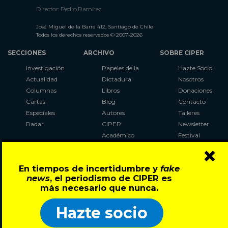
Director: Pedro Ramírez
José Miguel de la Barra 412, Santiago de Chile
Todos los derechos reservados © 2007-2026
SECCIONES
ARCHIVO
SOBRE CIPER
Investigación
Papeles de la
Hazte Socio
Actualidad
Dictadura
Nosotros
Columnas
Libros
Donaciones
Cartas
Blog
Contacto
Especiales
Autores
Talleres
Radar
CIPER
Newsletter
Académico
Festival
×
LaBot
Constituyente
En tiempos de incertidumbre y
fake
Al Plebiscito
news
, el periodismo de CIPER es
con CIPER
más necesario que nunca.
Síguenos en:
Hazte socio