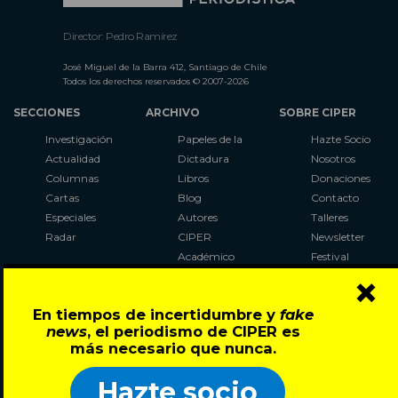
Director: Pedro Ramírez
José Miguel de la Barra 412, Santiago de Chile
Todos los derechos reservados © 2007-2026
SECCIONES
ARCHIVO
SOBRE CIPER
Investigación
Papeles de la
Hazte Socio
Actualidad
Dictadura
Nosotros
Columnas
Libros
Donaciones
Cartas
Blog
Contacto
Especiales
Autores
Talleres
Radar
CIPER
Newsletter
Académico
Festival
×
LaBot
Constituyente
En tiempos de incertidumbre y
fake
Al Plebiscito
news
, el periodismo de CIPER es
con CIPER
más necesario que nunca.
Síguenos en:
Hazte socio