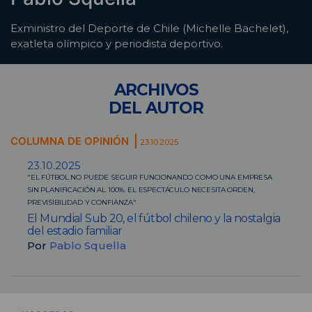
Exministro del Deporte de Chile (Michelle Bachelet),
exatleta olímpico y periodista deportivo.
ARCHIVOS
DEL AUTOR
COLUMNA DE OPINIÓN
23.10.2025
23.10.2025
"EL FÚTBOL NO PUEDE SEGUIR FUNCIONANDO COMO UNA EMPRESA
SIN PLANIFICACIÓN AL 100%. EL ESPECTÁCULO NECESITA ORDEN,
PREVISIBILIDAD Y CONFIANZA"
El Mundial Sub 20, el fútbol chileno y la nostalgia
del estadio familiar
Por
Pablo Squella