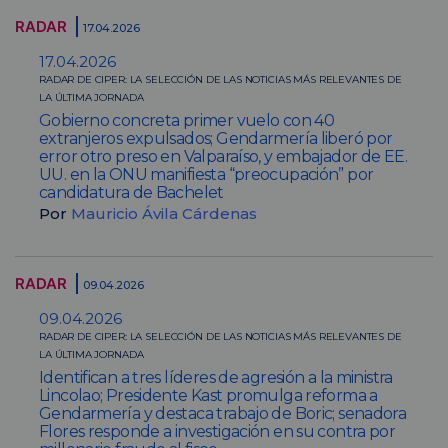
RADAR
17.04.2026
17.04.2026
RADAR DE CIPER: LA SELECCIÓN DE LAS NOTICIAS MÁS RELEVANTES DE
LA ÚLTIMA JORNADA
Gobierno concreta primer vuelo con 40
extranjeros expulsados; Gendarmería liberó por
error otro preso en Valparaíso, y embajador de EE.
UU. en la ONU manifiesta “preocupación” por
candidatura de Bachelet
Por
Mauricio Ávila Cárdenas
RADAR
09.04.2026
09.04.2026
RADAR DE CIPER: LA SELECCIÓN DE LAS NOTICIAS MÁS RELEVANTES DE
LA ÚLTIMA JORNADA
Identifican a tres líderes de agresión a la ministra
Lincolao; Presidente Kast promulga reforma a
Gendarmería y destaca trabajo de Boric; senadora
Flores responde a investigación en su contra por