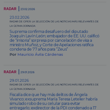
RADAR
23.02.2026
23.02.2026
RADAR DE CIPER: LA SELECCIÓN DE LAS NOTICIAS MÁS RELEVANTES DE
LA ÚLTIMA JORNADA
Suprema confirma desafuero del diputado
Joaquín Lavín León; embajador de EE. UU. calificó
de “irrisoria” sorpresa por cancelación de visa a
ministro Muñoz, y Corte de Apelaciones ratifica
condena de 77 años para “Zeus”
Por
Mauricio Ávila Cárdenas
RADAR
29.01.2026
29.01.2026
RADAR DE CIPER: LA SELECCIÓN DE LAS NOTICIAS MÁS RELEVANTES DE
LA ÚLTIMA JORNADA
Fiscalía dice que hay más delitos de Ángela
Vivanco; exsuprema María Teresa Letelier habría
simulado robo de su celular para evitar
entregarlo; exdirector de la PDI condenado a 17