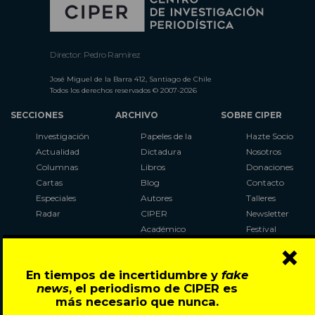
Director: Pedro Ramírez
José Miguel de la Barra 412, Santiago de Chile
Todos los derechos reservados © 2007-2026
SECCIONES
ARCHIVO
SOBRE CIPER
Investigación
Papeles de la
Hazte Socio
Actualidad
Dictadura
Nosotros
Columnas
Libros
Donaciones
Cartas
Blog
Contacto
Especiales
Autores
Talleres
Radar
CIPER
Newsletter
Académico
Festival
×
LaBot
Constituyente
En tiempos de incertidumbre y
fake
Al Plebiscito
news
, el periodismo de CIPER es
con CIPER
más necesario que nunca.