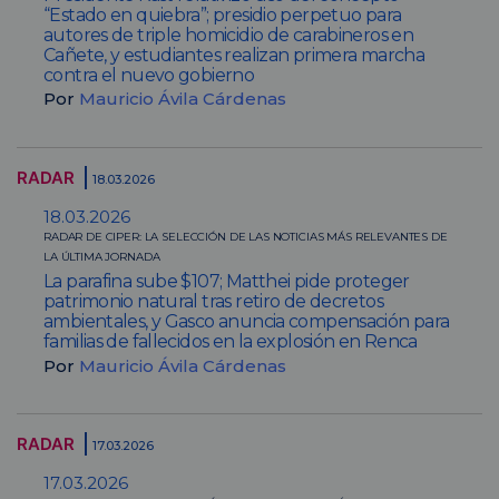
“Estado en quiebra”; presidio perpetuo para
autores de triple homicidio de carabineros en
Cañete, y estudiantes realizan primera marcha
contra el nuevo gobierno
Por
Mauricio Ávila Cárdenas
RADAR
18.03.2026
18.03.2026
RADAR DE CIPER: LA SELECCIÓN DE LAS NOTICIAS MÁS RELEVANTES DE
LA ÚLTIMA JORNADA
La parafina sube $107; Matthei pide proteger
patrimonio natural tras retiro de decretos
ambientales, y Gasco anuncia compensación para
familias de fallecidos en la explosión en Renca
Por
Mauricio Ávila Cárdenas
RADAR
17.03.2026
17.03.2026