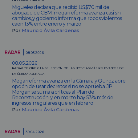
LA ÚLTIMA JORNADA
Migueles declara que recibió US$70 mil de
abogado de CBM; megarreforma avanza casi sin
cambios, y gobierno informa que robos violentos
caen 13% entre enero y marzo
Por
Mauricio Ávila Cárdenas
RADAR
08.05.2026
08.05.2026
RADAR DE CIPER: LA SELECCIÓN DE LAS NOTICIAS MÁS RELEVANTES DE
LA ÚLTIMA JORNADA
Megarreforma avanza en la Cámara y Quiroz abre
opción de usar decretos si no se aprueba; JP
Morgan se suma a críticas al Plan de
Reconstrucción, y en marzo hay 53% más de
ingresos irregulares que en febrero
Por
Mauricio Ávila Cárdenas
RADAR
30.04.2026