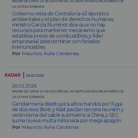
RADAR DE CIPER: LA SELECCIÓN DE LAS NOTICIAS MÁS RELEVANTES DE
LA ÚLTIMA JORNADA
Gobierno retira de Contraloría 43 decretos
ambientales y el plan de derechos humanos;
ministro García Ruminot dice que no hay
recursos para mantener mecanismo que
estabiliza precio de combustibles, y líder
empresarial pide terminar con feriados
irrenunciables
Por
Mauricio Ávila Cárdenas
RADAR
26.02.2026
26.02.2026
RADAR DE CIPER: LA SELECCIÓN DE LAS NOTICIAS MÁS RELEVANTES DE
LA ÚLTIMA JORNADA
Gendarmería destituye a altos mandos por fuga
de dos reos; Boric y Kast pactan tercera reunión y
verán tema del cable submarino a China, y SEC
suma nueva multa millonaria por mega apagón
Por
Mauricio Ávila Cárdenas