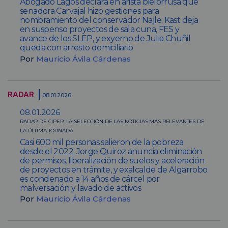
Abogado Lagos declara en arista bielorrusa que
senadora Carvajal hizo gestiones para
nombramiento del conservador Najle; Kast deja
en suspenso proyectos de sala cuna, FES y
avance de los SLEP, y exyerno de Julia Chuñil
queda con arresto domiciliario
Por
Mauricio Ávila Cárdenas
RADAR
08.01.2026
08.01.2026
RADAR DE CIPER: LA SELECCIÓN DE LAS NOTICIAS MÁS RELEVANTES DE
LA ÚLTIMA JORNADA
Casi 600 mil personas salieron de la pobreza
desde el 2022; Jorge Quiroz anuncia eliminación
de permisos, liberalización de suelos y aceleración
de proyectos en trámite, y exalcalde de Algarrobo
es condenado a 14 años de cárcel por
malversación y lavado de activos
Por
Mauricio Ávila Cárdenas