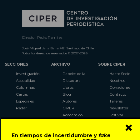
Director: Pedro Ramírez
José Miguel de la Barra 412, Santiago de Chile
Todos los derechos reservados © 2007-2026
SECCIONES
ARCHIVO
SOBRE CIPER
Investigación
Papeles de la
Hazte Socio
Actualidad
Dictadura
Nosotros
Columnas
Libros
Donaciones
Cartas
Blog
Contacto
Especiales
Autores
Talleres
Radar
CIPER
Newsletter
Académico
Festival
×
LaBot
Constituyente
En tiempos de incertidumbre y
fake
Al Plebiscito