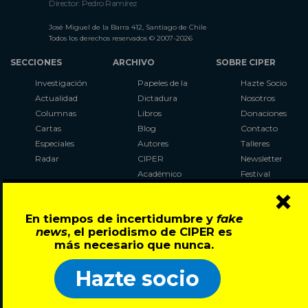
Director: Pedro Ramírez
José Miguel de la Barra 412, Santiago de Chile
Todos los derechos reservados © 2007-2026
SECCIONES
ARCHIVO
SOBRE CIPER
Investigación
Papeles de la
Hazte Socio
Actualidad
Dictadura
Nosotros
Columnas
Libros
Donaciones
Cartas
Blog
Contacto
Especiales
Autores
Talleres
Radar
CIPER
Newsletter
Académico
Festival
×
LaBot
Constituyente
En tiempos de incertidumbre y
fake
Al Plebiscito
news
, el periodismo de CIPER es
con CIPER
más necesario que nunca.
Síguenos en:
Hazte socio