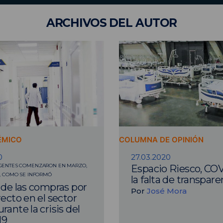
ARCHIVOS
DEL AUTOR
ÉMICO
COLUMNA DE OPINIÓN
0
27.03.2020
GENTES COMENZARON EN MARZO,
Espacio Riesco, COV
, COMO SE INFORMÓ
la falta de transpare
s de las compras por
Por
José Mora
recto en el sector
rante la crisis del
19