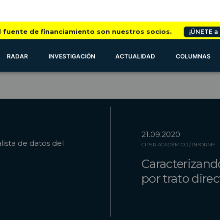
l fuente de financiamiento son nuestros socios.
¡ÚNETE a
RADAR
INVESTIGACIÓN
ACTUALIDAD
COLUMNAS
21.09.2020
alista de datos del
CIPER ACADÉMICO / INFORME
Caracterizand
por trato dire