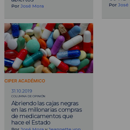
Por
José
Por
José Mora
CIPER ACADÉMICO
31.10.2019
COLUMNA DE OPINIÓN
Abriendo las cajas negras
en las millonarias compras
de medicamentos que
hace el Estado
Por
José Mora
y
Jeannette von