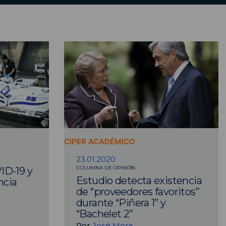
CIPER ACADÉMICO
23.01.2020
COLUMNA DE OPINIÓN
ID-19 y
Estudio detecta existencia
ncia
de “proveedores favoritos”
durante “Piñera 1” y
“Bachelet 2”
Por
José Mora