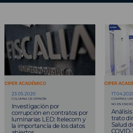
CIPER ACADÉMICO
CIPER ACAD
23.05.2020
17.04.202
COLUMNA DE OPINIÓN
COMPRAS UR
NO EN ENERO
Investigación por
Análisi
corrupción en contratos por
trato di
luminarias LED: Itelecom y
Salud du
la importancia de los datos
COVID-
abiertos