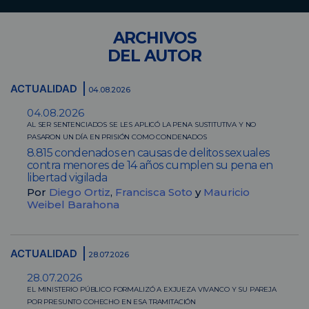
ARCHIVOS
DEL AUTOR
ACTUALIDAD
04.08.2026
04.08.2026
AL SER SENTENCIADOS SE LES APLICÓ LA PENA SUSTITUTIVA Y NO
PASARON UN DÍA EN PRISIÓN COMO CONDENADOS
8.815 condenados en causas de delitos sexuales
contra menores de 14 años cumplen su pena en
libertad vigilada
Por
Diego Ortiz
,
Francisca Soto
y
Mauricio
Weibel Barahona
ACTUALIDAD
28.07.2026
28.07.2026
EL MINISTERIO PÚBLICO FORMALIZÓ A EXJUEZA VIVANCO Y SU PAREJA
POR PRESUNTO COHECHO EN ESA TRAMITACIÓN