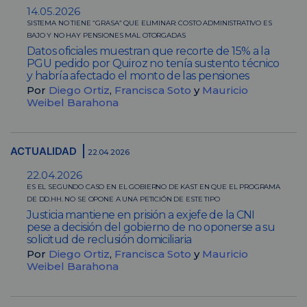
14.05.2026
SISTEMA NO TIENE “GRASA” QUE ELIMINAR: COSTO ADMINISTRATIVO ES
BAJO Y NO HAY PENSIONES MAL OTORGADAS
Datos oficiales muestran que recorte de 15% a la
PGU pedido por Quiroz no tenía sustento técnico
y habría afectado el monto de las pensiones
Por
Diego Ortiz
,
Francisca Soto
y
Mauricio
Weibel Barahona
ACTUALIDAD
22.04.2026
22.04.2026
ES EL SEGUNDO CASO EN EL GOBIERNO DE KAST EN QUE EL PROGRAMA
DE DD.HH. NO SE OPONE A UNA PETICIÓN DE ESTE TIPO
Justicia mantiene en prisión a exjefe de la CNI
pese a decisión del gobierno de no oponerse a su
solicitud de reclusión domiciliaria
Por
Diego Ortiz
,
Francisca Soto
y
Mauricio
Weibel Barahona