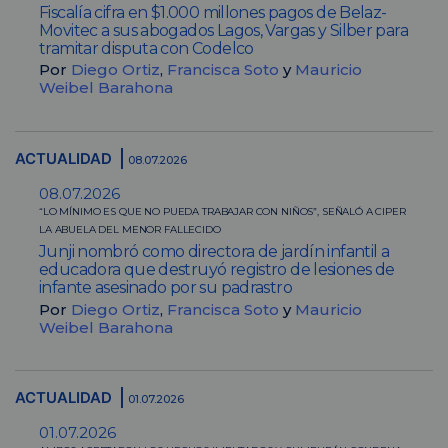
Fiscalía cifra en $1.000 millones pagos de Belaz-
Movitec a sus abogados Lagos, Vargas y Silber para
tramitar disputa con Codelco
Por
Diego Ortiz
,
Francisca Soto
y
Mauricio
Weibel Barahona
ACTUALIDAD
08.07.2026
08.07.2026
“LO MÍNIMO ES QUE NO PUEDA TRABAJAR CON NIÑOS”, SEÑALÓ A CIPER
LA ABUELA DEL MENOR FALLECIDO
Junji nombró como directora de jardín infantil a
educadora que destruyó registro de lesiones de
infante asesinado por su padrastro
Por
Diego Ortiz
,
Francisca Soto
y
Mauricio
Weibel Barahona
ACTUALIDAD
01.07.2026
01.07.2026