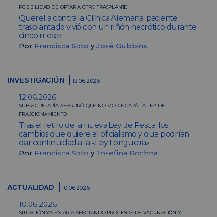
POSIBILIDAD DE OPTAR A OTRO TRASPLANTE
Querella contra la Clínica Alemana: paciente
trasplantado vivió con un riñón necrótico durante
cinco meses
Por
Francisca Soto
y
José Gubbins
INVESTIGACIÓN
12.06.2026
12.06.2026
SUBSECRETARÍA ASEGURÓ QUE NO MODIFICARÁ LA LEY DE
FRACCIONAMIENTO
Tras el retiro de la nueva Ley de Pesca: los
cambios que quiere el oficialismo y que podrían
dar continuidad a la «Ley Longueira»
Por
Francisca Soto
y
Josefina Rochna
ACTUALIDAD
10.06.2026
10.06.2026
SITUACIÓN YA ESTARÍA AFECTANDO PROCESOS DE VACUNACIÓN Y