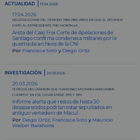
ACTUALIDAD
17.04.2026
17.04.2026
REGISTROS ERAN DEL PERIODO 1980-1982, AÑOS EN QUE EL RÉGIMEN
ESPIÓ AL EXPRESIDENTE FREI MONTALVA
Arista del Caso Frei: Corte de Apelaciones de
Santiago confirma condenas a militares por la
quema de archivos de la CNI
Por
Francisca Soto
y
Diego Ortiz
INVESTIGACIÓN
20.03.2026
20.03.2026
TESTIGOS DECLARARON QUE “CAMIONES MILITARES ARROJABAN
CUERPOS” EN ESE LUGAR ENTRE 1973 Y 1974
Informe alerta que restos de hasta 30
desaparecidos podrían estar sepultados en
antiguo vertedero de Macul
Por
Diego Ortiz
,
Francisca Soto
y
Mauricio
Weibel Barahona