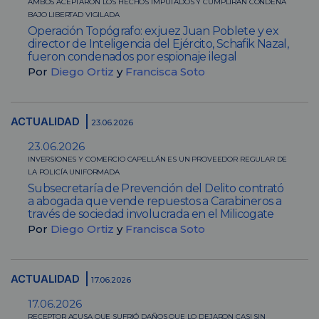
AMBOS ACEPTARON LOS HECHOS IMPUTADOS Y CUMPLIRÁN CONDENA
BAJO LIBERTAD VIGILADA
Operación Topógrafo: exjuez Juan Poblete y ex
director de Inteligencia del Ejército, Schafik Nazal,
fueron condenados por espionaje ilegal
Por
Diego Ortiz
y
Francisca Soto
ACTUALIDAD
23.06.2026
23.06.2026
INVERSIONES Y COMERCIO CAPELLÁN ES UN PROVEEDOR REGULAR DE
LA POLICÍA UNIFORMADA
Subsecretaría de Prevención del Delito contrató
a abogada que vende repuestos a Carabineros a
través de sociedad involucrada en el Milicogate
Por
Diego Ortiz
y
Francisca Soto
ACTUALIDAD
17.06.2026
17.06.2026
RECEPTOR ACUSA QUE SUFRIÓ DAÑOS QUE LO DEJARON CASI SIN