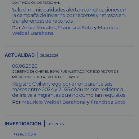
CONTRATACIÓN DE PERSONAL
Salud: municipalidades alertan complicaciones en
la campaña de invierno por recortes y retrasos en
transferencias de recursos
Por
Anaiz Morales
,
Francisca Soto
y
Mauricio
Weibel Barahona
ACTUALIDAD
06.06.2026
06.06.2026
GOBIERNO DE GABRIEL BORIC FUE ALERTADO POR EXDIRECTOR DE
MIGRACIONES DE LA ÉPOCA, LUIS THAYER
Registro Civil entregó por error durante seis
meses entre 2024 y 2025 cédulas con residencia
definitiva a migrantes que no cumplían requisitos
Por
Mauricio Weibel Barahona
y
Francisca Soto
INVESTIGACIÓN
19.05.2026
19.05.2026