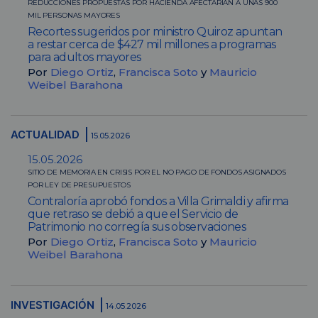
REDUCCIONES PROPUESTAS POR HACIENDA AFECTARÍAN A UNAS 900
MIL PERSONAS MAYORES
Recortes sugeridos por ministro Quiroz apuntan
a restar cerca de $427 mil millones a programas
para adultos mayores
Por
Diego Ortiz
,
Francisca Soto
y
Mauricio
Weibel Barahona
ACTUALIDAD
15.05.2026
15.05.2026
SITIO DE MEMORIA EN CRISIS POR EL NO PAGO DE FONDOS ASIGNADOS
POR LEY DE PRESUPUESTOS
Contraloría aprobó fondos a Villa Grimaldi y afirma
que retraso se debió a que el Servicio de
Patrimonio no corregía sus observaciones
Por
Diego Ortiz
,
Francisca Soto
y
Mauricio
Weibel Barahona
INVESTIGACIÓN
14.05.2026