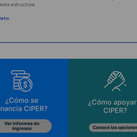
sta estructura.
leto
¿Cómo se
¿Cómo apoyar
inancia CIPER?
CIPER?
Ver informes de
Conoce las opcione
ingresos