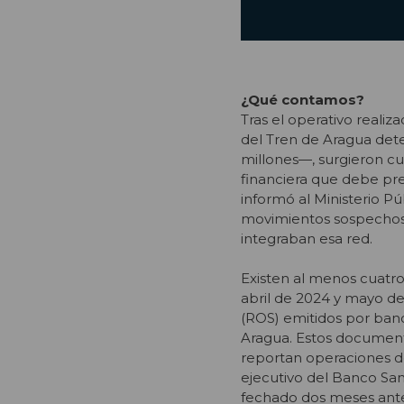
¿Qué contamos?
Tras el operativo reali
del Tren de Aragua det
millones—, surgieron cue
financiera que debe prev
informó al Ministerio P
movimientos sospechos
integraban esa red.
Existen al menos cuatr
abril de 2024 y mayo d
(ROS) emitidos por ban
Aragua. Estos documentos
reportan operaciones de
ejecutivo del Banco Sa
fechado dos meses ante