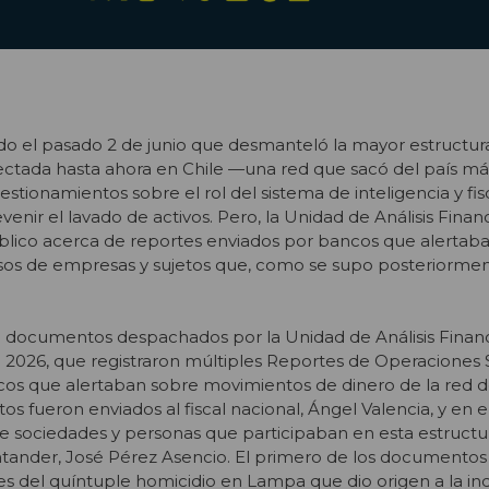
zado el pasado 2 de junio que desmanteló la mayor estructura
ectada hasta ahora en Chile —una red que sacó del país má
stionamientos sobre el rol del sistema de inteligencia y fis
enir el lavado de activos. Pero, la Unidad de Análisis Financ
úblico acerca de reportes enviados por bancos que alertab
os de empresas y sujetos que, como se supo posteriormen
o documentos despachados por la Unidad de Análisis Financ
e 2026, que registraron múltiples Reportes de Operaciones
cos que alertaban sobre movimientos de dinero de la red d
 fueron enviados al fiscal nacional, Ángel Valencia, y en e
 sociedades y personas que participaban en esta estructura
ntander, José Pérez Asencio. El primero de los documentos
s del quíntuple homicidio en Lampa que dio origen a la in