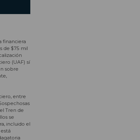
 financiera
s de $75 mil
calización
iero (UAF) sí
an sobre
te,
iero, entre
 Sospechosas
el Tren de
llos se
, incluido el
 está
dagatoria