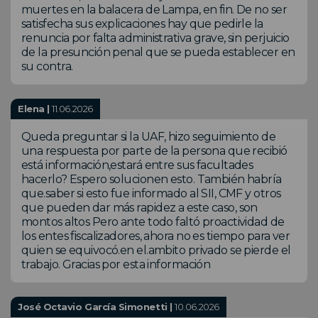
muertes en la balacera de Lampa, en fin. De no ser
satisfecha sus explicaciones hay que pedirle la
renuncia por falta administrativa grave, sin perjuicio
de la presunción penal que se pueda establecer en
su contra.
Elena |
11.06.2026
Queda preguntar si la UAF, hizo seguimiento de
una respuesta por parte de la persona que recibió
está información,estará entre sus facultades
hacerlo? Espero solucionen esto. También habría
que.saber si esto fue informado al SII, CMF y otros
que pueden dar más rapidez a este caso, son
montos altos Pero ante todo faltó proactividad de
los entes fiscalizadores, ahora no es tiempo para ver
quien se equivocó.en el.ambito privado se pierde el
trabajo. Gracias por esta información
José Octavio García Simonetti |
10.06.2026