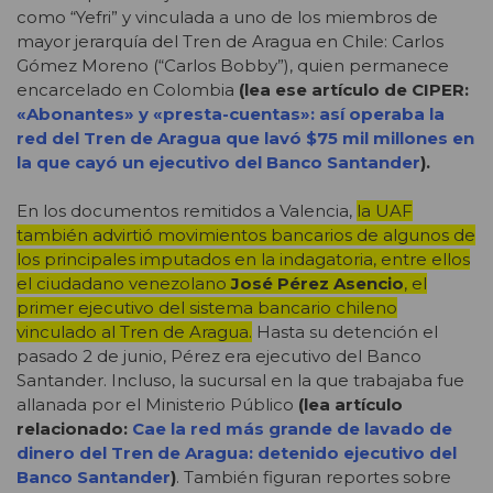
como “Yefri” y vinculada a uno de los miembros de
mayor jerarquía del Tren de Aragua en Chile: Carlos
Gómez Moreno (“Carlos Bobby”), quien permanece
encarcelado en Colombia
(lea ese artículo de CIPER:
«Abonantes» y «presta-cuentas»: así operaba la
red del Tren de Aragua que lavó $75 mil millones en
la que cayó un ejecutivo del Banco Santander
).
En los documentos remitidos a Valencia,
la UAF
también advirtió movimientos bancarios de algunos de
los principales imputados en la indagatoria, entre ellos
el ciudadano venezolano
José Pérez Asencio
, el
primer ejecutivo del sistema bancario chileno
vinculado al Tren de Aragua.
Hasta su detención el
pasado 2 de junio, Pérez era ejecutivo del Banco
Santander. Incluso, la sucursal en la que trabajaba fue
allanada por el Ministerio Público
(lea artículo
relacionado:
Cae la red más grande de lavado de
dinero del Tren de Aragua: detenido ejecutivo del
Banco Santander
)
. También figuran reportes sobre