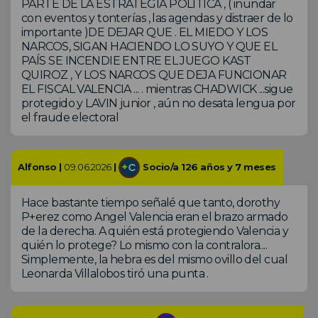
PARTE DE LA ESTRATEGIA POLITICA , ( inundar
con eventos y tonterías , las agendas y distraer de lo
importante )DE DEJAR QUE . EL MIEDO Y LOS
NARCOS, SIGAN HACIENDO LO SUYO Y QUE EL
PAÍS SE INCENDIE ENTRE EL JUEGO KAST
QUIROZ , Y LOS NARCOS QUE DEJA FUNCIONAR
EL FISCAL VALENCIA ... . mientras CHADWICK ...sigue
protegido y LAVIN junior , aún no desata lengua por
el fraude electoral
Alfonso |
09.06.2026
|
Socio/a 126 años y 7 meses
Hace bastante tiempo señalé que tanto, dorothy
P+erez como Angel Valencia eran el brazo armado
de la derecha. A quién está protegiendo Valencia y
quién lo protege? Lo mismo con la contralora....
Simplemente, la hebra es del mismo ovillo del cual
Leonarda Villalobos tiró una punta .