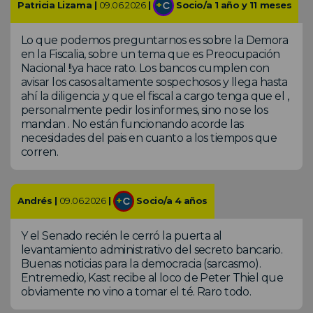
Patricia Lizama |
09.06.2026
|
Socio/a 1 año y 11 meses
Lo que podemos preguntarnos es sobre la Demora
en la Fiscalia, sobre un tema que es Preocupación
Nacional !!ya hace rato. Los bancos cumplen con
avisar los casos altamente sospechosos y llega hasta
ahí la diligencia ,y que el fiscal a cargo tenga que el ,
personalmente pedir los informes, sino no se los
mandan . No están funcionando acorde las
necesidades del pais en cuanto a los tiempos que
corren.
Andrés |
09.06.2026
|
Socio/a 4 años
Y el Senado recién le cerró la puerta al
levantamiento administrativo del secreto bancario.
Buenas noticias para la democracia (sarcasmo).
Entremedio, Kast recibe al loco de Peter Thiel que
obviamente no vino a tomar el té. Raro todo.