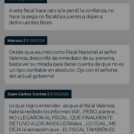
A este fiscal hace rato q le perdí la confianza, no
hace la pega no fiscaliza a jueces q dejan a
delincuentes libres
Marcos |
10.06.2026
Desde que asumió como Fiscal Nacional el señor
Valencia, desconfié de inmediato de su persona,
basta ver su mirada para darse cuenta de que no es
un tipo confiable en absoluto. Ojo con él señores
del actual gobierno!
Juan Carlos Cortez |
10.06.2026
Lo que logro entender ..es que el fiscal Valencia
habría recibido los informes YAF, , PERO, parece ,
NO LLEGARON AL FISCAL , QUE FINALMENTE
DETUVO A LOS INVOLUCRAdos . , LO CUAL , ME
DEJA la sensación que .. EL FISCAL TAMBIÉN ES