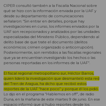
CIPER consultó también a la Fiscalía Nacional sobre
qué se hizo con la información enviada por la UAF y
desde su departamento de comunicaciones
señalaron: “Sin entrar en detalles, porque hay
investigaciones en curso, los informes enviados por la
UAF son recepcionados y analizados por las unidades
especializadas del Ministerio Público, dependiendo al
delito base de que trate el documento (delitos
económicos; crimen organizado o anticorrupción).
Posteriormente, son remitidos a las fiscalías regionales
que ya se encuentran investigando los hechos o las
personas reportadas en los informes de la UAF”.
El fiscal regional metropolitano sur, Héctor Barros,
quien lideró la investigación que desmanteló esta red
del Tren de Aragua, ha dicho que recibió estos
reportes de la UAF “hace poco” y porque él los pidió.
Lo dijo en el programa “Hablemos en off”, de radio
Duna, en la mañana de este martes 9 de junio. En ese
espacio informó que sí hubo reportes desde los