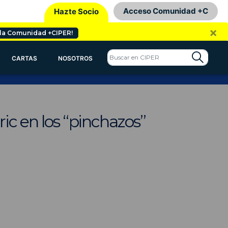
Acceso Comunidad +C
Hazte Socio
×
 la Comunidad +CIPER!
CARTAS
NOSOTROS
ric en los “pinchazos”