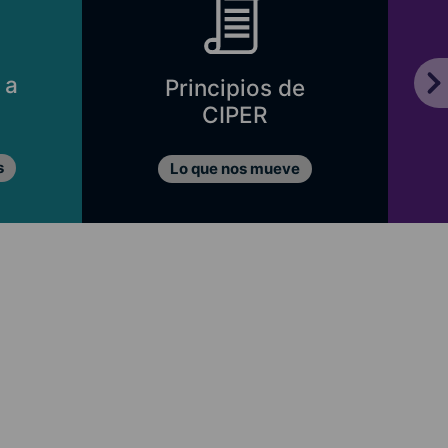
 a
Principios de
CIPER
s
Lo que nos mueve