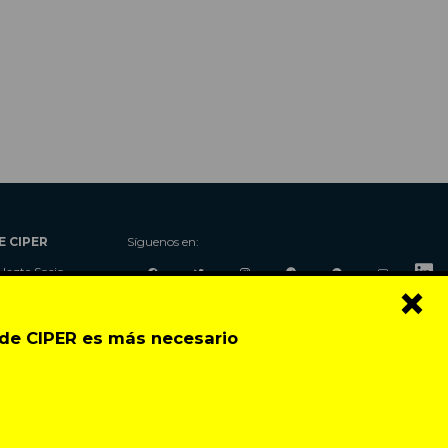
E CIPER
Síguenos en:
Hazte Socio
×
Nosotros
Donaciones
o de CIPER es más necesario
Contacto
Talleres
Newsletter
Festival