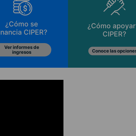
¿Cómo se
¿Cómo apoyar
inancia CIPER?
CIPER?
Ver informes de
Conoce las opcione
ingresos