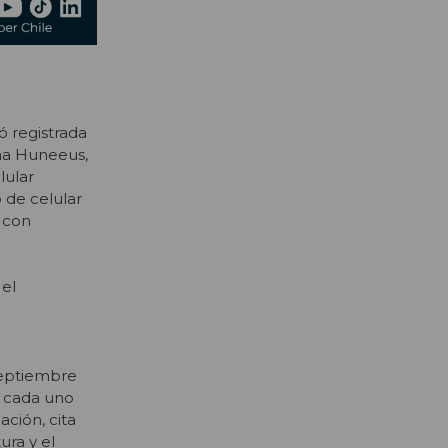
ó registrada
ina Huneeus,
lular
 de celular
s con
 el
 septiembre
e cada uno
ación, cita
ura y el