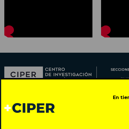
SECCION
Inve
Actu
Col
Director: Pedro Ramírez
En ti
Cart
José Miguel de la Barra 412, Santiago de Chile
Espe
Todos los derechos reservados © 2007-2026
Rada