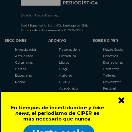
Director: Pedro Ramírez
José Miguel de la Barra 412, Santiago de Chile
Todos los derechos reservados © 2007-2026
SECCIONES
ARCHIVO
SOBRE CIPER
Investigación
Papeles de la
Hazte Socio
Actualidad
Dictadura
Nosotros
Columnas
Libros
Donaciones
Cartas
Blog
Contacto
Especiales
Autores
Talleres
Radar
CIPER
Newsletter
Académico
Festival
×
LaBot
Constituyente
En tiempos de incertidumbre y
fake
Al Plebiscito
news
, el periodismo de CIPER es
con CIPER
más necesario que nunca.
Síguenos en: