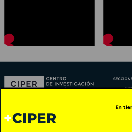
SECCION
Inve
Actu
Col
Director: Pedro Ramírez
En ti
Cart
José Miguel de la Barra 412, Santiago de Chile
Espe
Todos los derechos reservados © 2007-2026
Rada