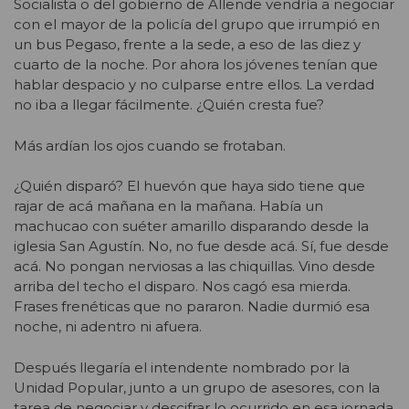
Socialista o del gobierno de Allende vendría a negociar
con el mayor de la policía del grupo que irrumpió en
un bus Pegaso, frente a la sede, a eso de las diez y
cuarto de la noche. Por ahora los jóvenes tenían que
hablar despacio y no culparse entre ellos. La verdad
no iba a llegar fácilmente. ¿Quién cresta fue?
Más ardían los ojos cuando se frotaban.
¿Quién disparó? El huevón que haya sido tiene que
rajar de acá mañana en la mañana. Había un
machucao con suéter amarillo disparando desde la
iglesia San Agustín. No, no fue desde acá. Sí, fue desde
acá. No pongan nerviosas a las chiquillas. Vino desde
arriba del techo el disparo. Nos cagó esa mierda.
Frases frenéticas que no pararon. Nadie durmió esa
noche, ni adentro ni afuera.
Después llegaría el intendente nombrado por la
Unidad Popular, junto a un grupo de asesores, con la
tarea de negociar y descifrar lo ocurrido en esa jornada