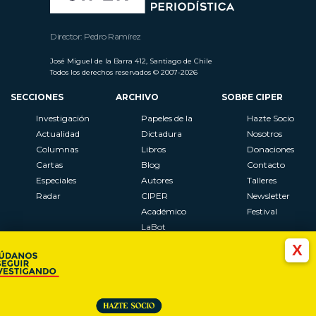
Director: Pedro Ramírez
José Miguel de la Barra 412, Santiago de Chile
Todos los derechos reservados © 2007-2026
SECCIONES
ARCHIVO
SOBRE CIPER
Investigación
Papeles de la
Hazte Socio
Actualidad
Dictadura
Nosotros
Columnas
Libros
Donaciones
Cartas
Blog
Contacto
Especiales
Autores
Talleres
Radar
CIPER
Newsletter
Académico
Festival
LaBot
Constituyente
X
Al Plebiscito
con CIPER
Síguenos en: