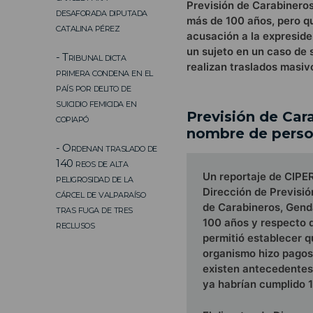
Previsión de Carabineros
desaforada diputada
más de 100 años, pero qu
catalina pérez
acusación a la expreside
un sujeto en un caso de s
- Tribunal dicta
realizan traslados masiv
primera condena en el
país por delito de
suicidio femicida en
Previsión de Car
copiapó
nombre de person
- Ordenan traslado de
140 reos de alta
Un reportaje de CIPER
peligrosidad de la
Dirección de Previsió
cárcel de valparaíso
de Carabineros, Genda
tras fuga de tres
100 años y respecto d
reclusos
permitió establecer q
organismo hizo pagos 
existen antecedentes 
ya habrían cumplido 1