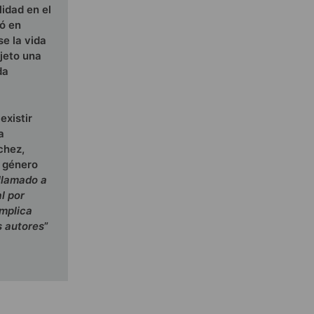
idad en el
ió en
se la vida
jeto una
da
existir
a
chez,
e género
llamado a
l por
implica
s autores
”