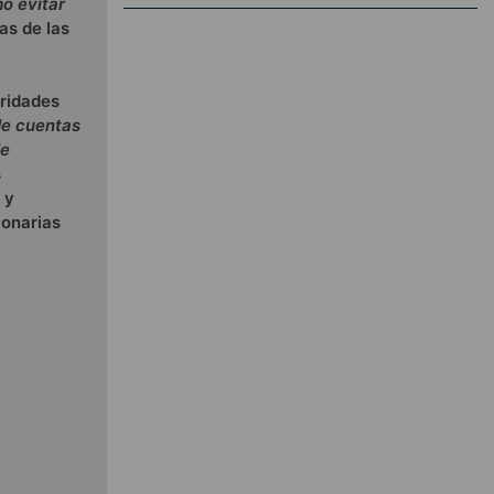
o evitar
as de las
aridades
de cuentas
de
s
 y
lonarias