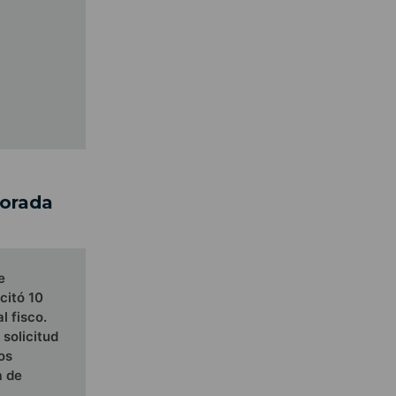
forada
e
citó 10
l fisco.
 solicitud
os
a de