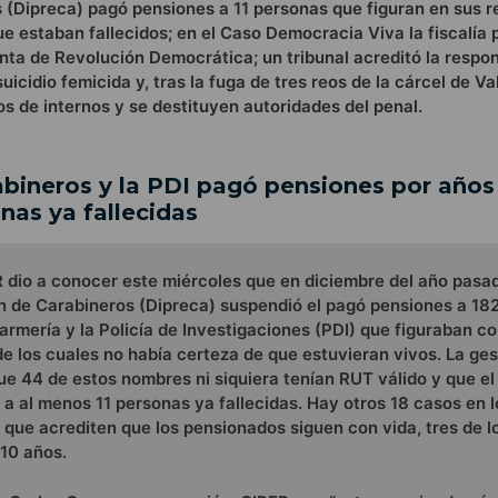
 (Dipreca) pagó pensiones a 11 personas que figuran en sus r
e estaban fallecidos; en el Caso Democracia Viva la fiscalía 
nta de Revolución Democrática; un tribunal acreditó la respo
uicidio femicida y, tras la fuga de tres reos de la cárcel de Va
os de internos y se destituyen autoridades del penal.
abineros y la PDI pagó pensiones por años
as ya fallecidas
 dio a conocer este miércoles que en diciembre del año pasad
n de Carabineros (Dipreca) suspendió el pagó pensiones a 182
rmería y la Policía de Investigaciones (PDI) que figuraban c
e los cuales no había certeza de que estuvieran vivos. La ges
ue 44 de estos nombres ni siquiera tenían RUT válido y que el
a al menos 11 personas ya fallecidas. Hay otros 18 casos en 
que acrediten que los pensionados siguen con vida, tres de l
10 años.