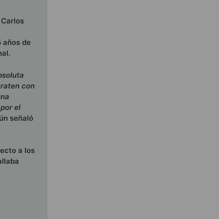
 Carlos
5 años de
al.
bsoluta
traten con
una
por el
ún señaló
ecto a los
allaba