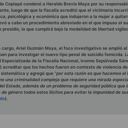
de Copiapó condenó a Heraldo Brevis Maya por su responsabil
ente, luego de que la fiscalía acreditó que el victimario incurr
ica, psicológica y económica que indujeron a la mujer a quitar
levó a cabo un procedimiento abreviado en el que impuso al su
 presidio, la que cumplirá bajo la modalidad de libertad vigila
 cargo, Ariel Guzmán Moya, el foco investigativo se amplió al 
ban para investigar el nuevo tipo penal de suicidio femicida. L
d Especializada de la Fiscalía Nacional, Ivonne Sepúlveda Sán
 acreditar que los hechos fueron en contexto de violencia d
sistemática y agregó que “
por esta razón es que hacemos el 
mo una criminalidad compleja que requiere una mirada especia
del Estado, además de un problema de seguridad pública que 
 de género todos estos ilícitos para evitar la impunidad de su
ado
).