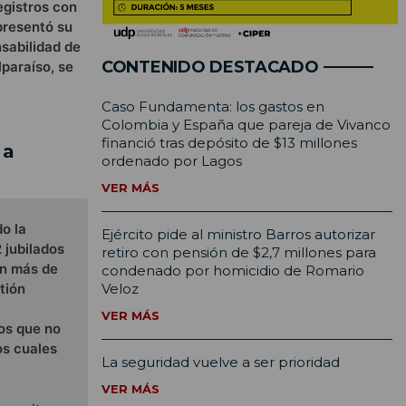
egistros con
presentó su
nsabilidad de
CONTENIDO DESTACADO
lparaíso, se
Caso Fundamenta: los gastos en
Colombia y España que pareja de Vivanco
financió tras depósito de $13 millones
 a
ordenado por Lagos
VER MÁS
o la
Ejército pide al ministro Barros autorizar
 jubilados
retiro con pensión de $2,7 millones para
on más de
condenado por homicidio de Romario
Veloz
tión
VER MÁS
los que no
os cuales
La seguridad vuelve a ser prioridad
VER MÁS