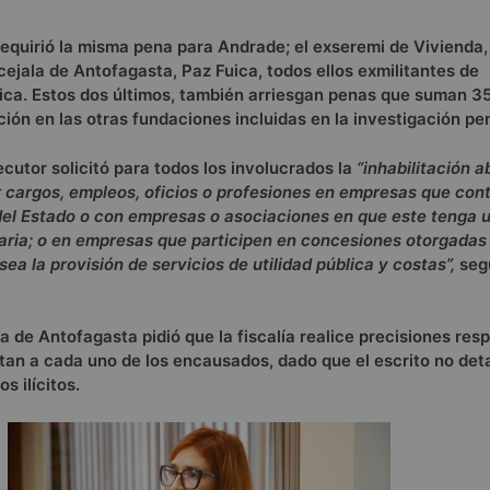
 requirió la misma pena para Andrade; el exseremi de Vivienda,
cejala de Antofagasta, Paz Fuica, todos ellos exmilitantes de
ca. Estos dos últimos, también arriesgan penas que suman 3
ción en las otras fundaciones incluidas en la investigación pen
cutor solicitó para todos los involucrados la
“inhabilitación a
 cargos, empleos, oficios o profesiones en empresas que con
el Estado o con empresas o asociaciones en que este tenga 
aria; o en empresas que participen en concesiones otorgadas 
ea la provisión de servicios de utilidad pública y costas”,
seg
a de Antofagasta pidió que la fiscalía realice precisiones resp
utan a cada uno de los encausados, dado que el escrito no det
s ilícitos.