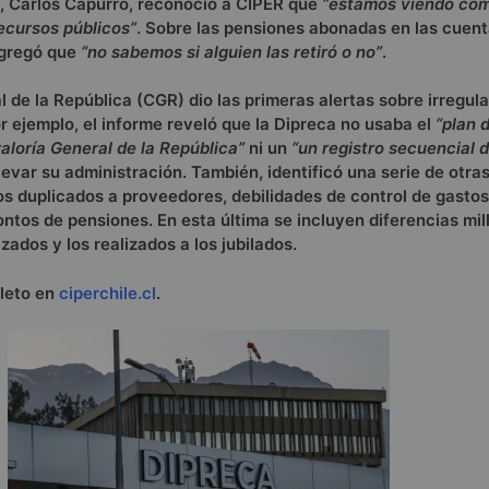
a, Carlos Capurro, reconoció a CIPER que
“estamos viendo cóm
recursos públicos”
. Sobre las pensiones abonadas en las cuent
agregó que
“no sabemos si alguien las retiró o no”
.
l de la República (CGR) dio las primeras alertas sobre irregul
r ejemplo, el informe reveló que la Dipreca no usaba el
“plan 
aloría General de la República”
ni un
“un registro secuencial 
levar su administración. También, identificó una serie de otra
s duplicados a proveedores, debilidades de control de gastos
ontos de pensiones. En esta última se incluyen diferencias mil
zados y los realizados a los jubilados.
pleto en
ciperchile.cl
.