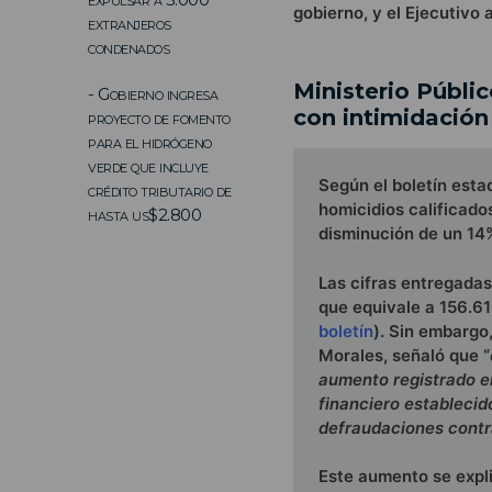
gobierno, y el Ejecutivo 
extranjeros
condenados
Ministerio Públic
- Gobierno ingresa
con intimidación
proyecto de fomento
para el hidrógeno
verde que incluye
Según el boletín estad
crédito tributario de
homicidios calificado
hasta us$2.800
disminución de un 14%
Las cifras entregadas 
que equivale a 156.6
boletín
). Sin embargo,
Morales, señaló que “
aumento registrado en 
financiero establecid
defraudaciones contra
Este aumento se expli