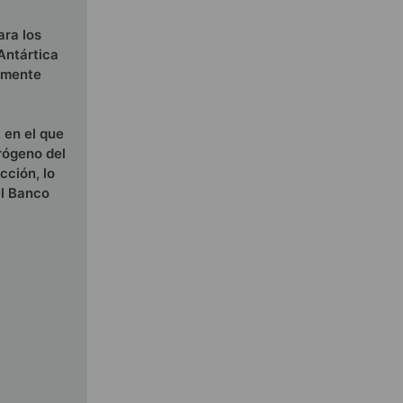
ara los
Antártica
almente
 en el que
drógeno del
cción, lo
el Banco