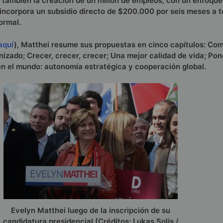
 también la creación de un millón de empleos, con un enfoque
 incorpora un subsidio directo de $200.000 por seis meses a 
ormal.
aquí
), Matthei resume sus propuestas en cinco capítulos: Co
nizado; Crecer, crecer, crecer; Una mejor calidad de vida; Po
 en el mundo: autonomía estratégica y cooperación global.
Evelyn Matthei luego de la inscripción de su
candidatura presidencial (Créditos: Lukas Solis /