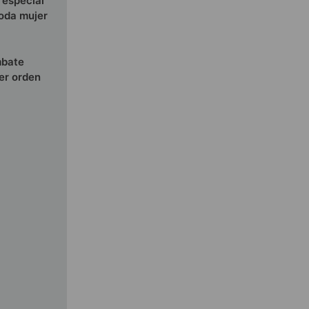
 especial
toda mujer
mbate
ner orden