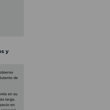
os y
obierno
tulante de
omía en su
ás largo.
pacio en