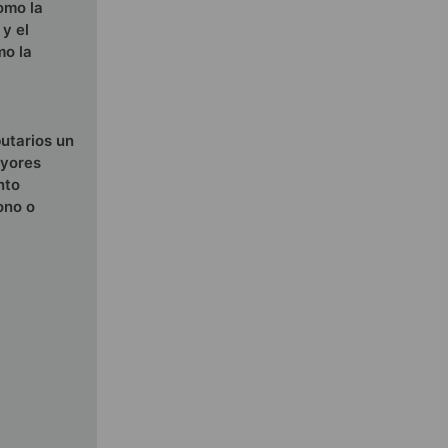
omo la
 y el
mo la
butarios un
ayores
nto
ono o