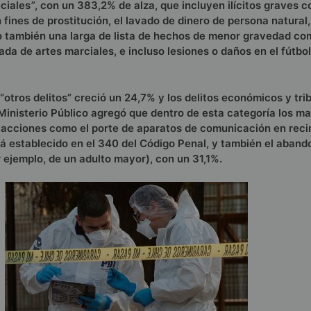
eciales
”
, con un 383,2% de alza, que incluyen ilícitos graves c
fines de prostitución, el lavado de dinero de persona natural,
o también una larga de lista de hechos de menor gravedad co
da de artes marciales, e incluso lesiones o daños en el fútbol
“otros delitos” creció un 24,7% y los delitos económicos y tri
 Ministerio Público agregó que dentro de esta categoría los m
acciones como el porte de aparatos de comunicación en reci
tá establecido en el 340 del Código Penal, y también el aband
r ejemplo, de un adulto mayor), con un 31,1%.