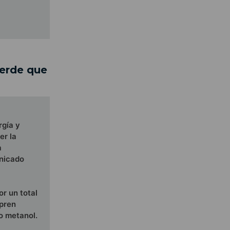
verde que
rgía y
er la
a
unicado
or un total
mpren
o metanol.