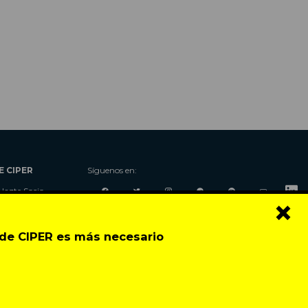
E CIPER
Síguenos en:
Hazte Socio
×
Nosotros
Donaciones
o de CIPER es más necesario
Contacto
Talleres
Newsletter
Festival