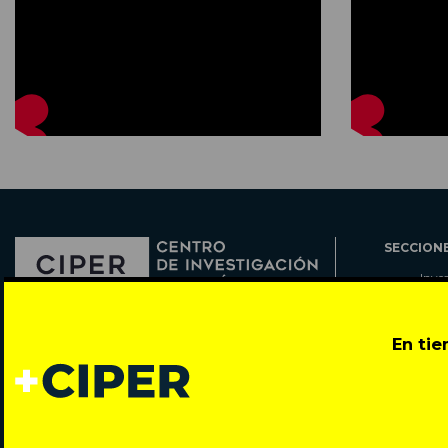
SECCION
Inve
Actu
Col
Director: Pedro Ramírez
En ti
Cart
José Miguel de la Barra 412, Santiago de Chile
Espe
Todos los derechos reservados © 2007-2026
Rada