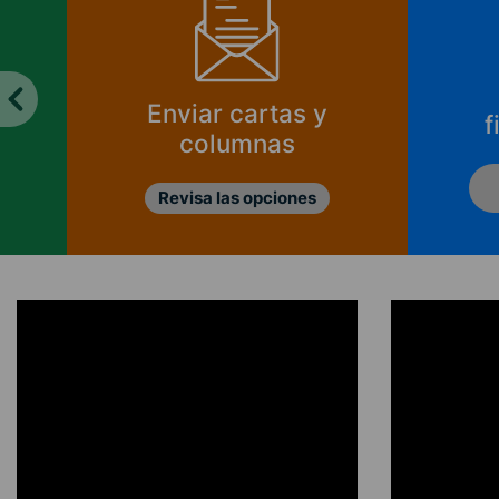
¿Cómo se
financia CIPER?
Ver informes de
ingresos