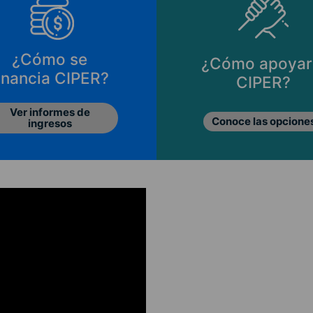
¿Cómo apoyar a
Principios d
CIPER?
CIPER
Conoce las opciones
Lo que nos muev