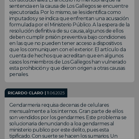
sentencia en la causa de Los Gallegos se encuentre
ejecutoriada. Por lo mismo, se les identifica como
imputados y se indica que enfrentan una acusación
formulada por el Ministerio Público. A la espera de la
resolución definitiva de su causa, algunos de ellos
deben cumplir prisión preventiva bajo condiciones
en las que no pueden tener acceso a dispositivos
que los comuniquen con el exterior. El artículo da
cuenta de hechos que acreditan que en algunos
casos los miembros de Los Gallegos han vulnerado
esta prohibición y que dieron origen a otras causas
penales.
RICARDO CLARO |
11.06.2025
Gendarmeria requisa decenas de celulares
mensualmente a los internos. Gran parte de ellos
son vendidos por los gendarmes. Este problema se
solucionaria denunciando a loa gendarmes al
ministerio publico por este delito, pues esta
tipificado. Con suerte se hacen los sumarios. Un