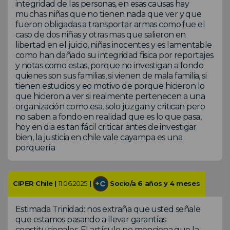
integridad de las personas, en esas causas hay
muchas niñas que no tienen nada que ver y que
fueron obligadas a transportar armas como fue el
caso de dos niñas y otras mas que salieron en
libertad en el juicio, niñas inocentes y es lamentable
como han dañado su integridad fisica por reportajes
y notas como estas, porque no investigan a fondo
quienes son sus familias, si vienen de mala familia, si
tienen estudios y eo motivo de porque hicieron lo
que hicieron a ver si realmente pertenecen a una
organización como esa, solo juzgan y critican pero
no saben a fondo en realidad que es lo que pasa,
hoy en dia es tan fácil criticar antes de investigar
bien, la justicia en chile vale cayampa es una
porquería
CIPER Chile |
11.06.2025
|
Socio/a 6 años y 4 meses
Estimada Trinidad: nos extraña que usted señale
que estamos pasando a llevar garantías
constitucionales. El artículo no menciona que la