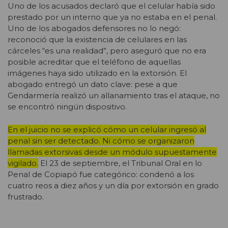
Uno de los acusados declaró que el celular había sido
prestado por un interno que ya no estaba en el penal.
Uno de los abogados defensores no lo negó:
reconoció que la existencia de celulares en las
cárceles “es una realidad”, pero aseguró que no era
posible acreditar que el teléfono de aquellas
imágenes haya sido utilizado en la extorsión. El
abogado entregó un dato clave: pese a que
Gendarmería realizó un allanamiento tras el ataque, no
se encontró ningún dispositivo.
En el juicio no se explicó cómo un celular ingresó al
penal sin ser detectado. Ni cómo se organizaron
llamadas extorsivas desde un módulo supuestamente
vigilado.
El 23 de septiembre, el Tribunal Oral en lo
Penal de Copiapó fue categórico: condenó a los
cuatro reos a diez años y un día por extorsión en grado
frustrado.