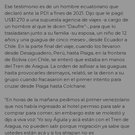
Ese testimonio es de un hombre ecuatoriano que
declaró ante la PDI a fines de 2021. Dijo que le pagó
US$1.270 a una supuesta agencia de viajes -a cargo de
un hombre al que le dicen “Daufre”-, para que lo
trasladaran junto a su familia -su esposa, un niño de 12
años y una guagua de cinco meses-, desde Ecuador a
Chile. En la parte final del viaje, cuando los llevaron
desde Desaguadero, Perú, hasta Pisiga, en la frontera
de Bolivia con Chile, se enteró que estaba en manos
del Tren de Aragua. La orden de asfixiar a las guaguas
hasta provocarles desmayos, relató, se la dieron a su
grupo cuando fracasaron en el primer intento para
cruzar desde Pisiga hasta Colchane.
“En horas de la mañana pedimos al primer venezolano
que nos había ingresado al hotel permiso para salir a
comprar para comer, sin embargo este se molestó y
dijo a viva voz: ‘Yo soy Águila y acá están con el Tren de
Aragua, no pueden salir porque migración ya sabe que
ustedes están acá y si los atrapan no es