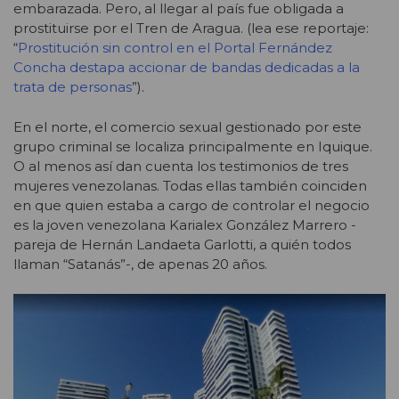
embarazada. Pero, al llegar al país fue obligada a
prostituirse por el Tren de Aragua. (lea ese reportaje:
“
Prostitución sin control en el Portal Fernández
Concha destapa accionar de bandas dedicadas a la
trata de personas
”).
En el norte, el comercio sexual gestionado por este
grupo criminal se localiza principalmente en Iquique.
O al menos así dan cuenta los testimonios de tres
mujeres venezolanas. Todas ellas también coinciden
en que quien estaba a cargo de controlar el negocio
es la joven venezolana Karialex González Marrero -
pareja de
Hernán Landaeta
Garlotti
,
a quién todos
llaman “Satanás”-, de apenas 20 años.