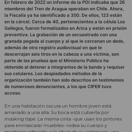
En febrero de 2022 un informe de la PDI indicaba que 26
miembros del Tren de Aragua operaban en Chile. Ahora,
la Fiscalía ya ha identificado a 350. De ellos, 123 están
en la cárcel. Cerca de 40, pertenecientes a la célula Los
Gallegos, fueron formalizados en Arica y están en prisión
preventiva. La grabación de un secuestrado con una
granada pegada al cuerpo y al que le cercenan un dedo,
además de otro registro audiovisual en que le
descerrajan seis tiros en la cabeza a una víctima, son
parte de las pruebas que el Ministerio Público ha
obtenido al detener a integrantes de la banda y requisar
sus celulares. Los despiadados métodos de la
organización también han sido descritos en testimonios
de numerosos denunciantes, a los que CIPER tuvo
acceso.
En una habitación oscura un hombre joven está
amarrado a una silla. Su boca está cubierta por
masking tape
. La misma cinta -que usan los pintores
para enmascarar muebles- rodea su cuerpo y
mantiene adherida, a la altura de su estómago, una