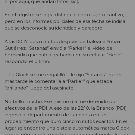
ni por aquí, que andan fritos [sic].
En el registro se logra distinguir a otro sujeto cautivo,
pero en los informes policiales de esa fecha se indica
que se desconocía su identidad y paradero.
A las 00:17, dos minutos después de balear a Yohair
Gutiérrez, “Satanás” envió a “Parker” el video del
homicidio que había grabado con su celular.
“Bello”,
respondió el último.
—La Glock se me engatilló —le dijo “Satanás”, quien
más tarde le comentaría a “Parker” que estaba
“brillando” luego del asesinato.
No brilló mucho. Ese mismo día fue detenido por
efectivos de la PDI. A eso de las 22:10, la Brianco (PDI)
ingresó al departamento de Landaeta en un
procedimiento que duró cinco minutos exact
os. En el
lugar se encontró una pistola automática marca Glock
con su número de serie borrado manualmente. Según