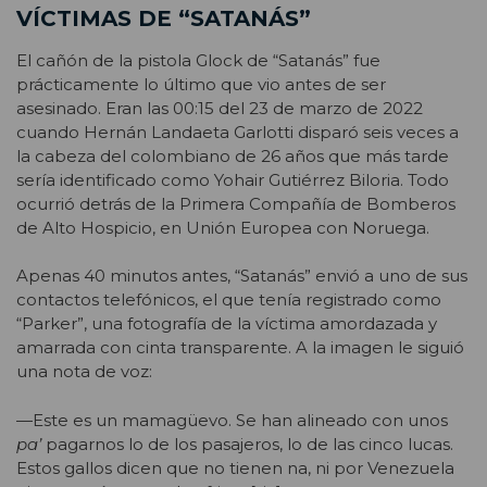
VÍCTIMAS DE “SATANÁS”
El cañón de la pistola Glock de “Satanás” fue
prácticamente lo último que vio antes de ser
asesinado. Eran las 00:15 del 23 de marzo de 2022
cuando Hernán Landaeta
Garlotti
disparó seis vec
es a
la cabeza del colombiano de 26 años que más tarde
sería identificado como Yohair Gutiérrez Biloria. Todo
ocurri
ó detrás de la Primera Compañía de Bomberos
de Alto Hospicio, en Unión Europea con Noruega.
Apenas 40 minutos antes, “Satanás” envió a uno de sus
contactos telefónicos, el que tenía registrado como
“Parker”, una fotografía de la víctima amordazada y
amarrada con cinta transparente. A la imagen le siguió
una nota de voz:
—Este es un mamagüevo. Se han alineado con unos
pa’
pagarnos lo de los pasajeros, lo de las cinco lucas.
Estos gallos dicen que no tienen na, ni por Venezuela