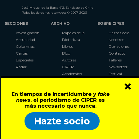
José Miguel de la Barra 412, Santiago de Chile
Todos los derechos reservados © 2007-2026
SECCIONES
ARCHIVO
SOBRE CIPER
Investigación
Papeles de la
Hazte Socio
Actualidad
Dictadura
Nosotros
Columnas
Libros
Donaciones
Cartas
Blog
Contacto
Especiales
Autores
Talleres
Radar
CIPER
Newsletter
Académico
Festival
×
LaBot
Constituyente
En tiempos de incertidumbre y
fake
Al Plebiscito
news
, el periodismo de CIPER es
con CIPER
más necesario que nunca.
Síguenos en:
Hazte socio