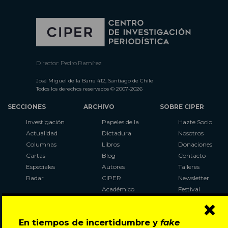
Director: Pedro Ramírez
José Miguel de la Barra 412, Santiago de Chile
Todos los derechos reservados © 2007-2026
SECCIONES
ARCHIVO
SOBRE CIPER
Investigación
Papeles de la
Hazte Socio
Actualidad
Dictadura
Nosotros
Columnas
Libros
Donaciones
Cartas
Blog
Contacto
Especiales
Autores
Talleres
Radar
CIPER
Newsletter
Académico
Festival
×
LaBot
Constituyente
En tiempos de incertidumbre y
fake
Al Plebiscito