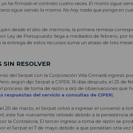
, yo he firmado el contrato cuatro veces. El monto sigue sie
taria sigue siendo la misma. No hay nada que ponga en cues
yen desde el sitio de memoria, la primera remesa corresp
or Ley de Presupuesto llega a mediados de febrero, por lo
 la entrega de estos recursos suma un atraso de tres mese
 SIN RESOLVER
enio del Serpat con la Corporación Villa Grimaldi ingresó po
Pero, según dijo Serpat a CIPER, 16 días después, el 25 de fe
del proceso de toma de razón a raíz de observaciones que 
as respuestas del servicio a consultas de CIPER
).
l 20 de marzo, el Serpat volvió a ingresar el convenio a to
il, este fue nuevamente retirado debido a la persistencia d
r la Contraloría. El tercer ingreso a toma de razón se produ
or el Serpat el 7 de mayo debido a que persistían otra vez 