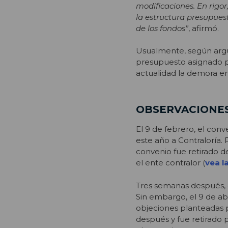
modificaciones. En rigor
la estructura presupues
de los fondos”
, afirmó.
Usualmente, según argu
presupuesto asignado p
actualidad la demora en
OBSERVACIONES
El 9 de febrero, el conv
este año a Contraloría. 
convenio fue retirado 
el ente contralor (
vea l
Tres semanas después, e
Sin embargo, el 9 de abr
objeciones planteadas po
después y fue retirado p