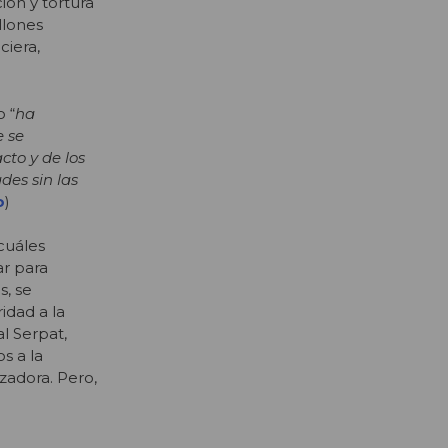
ión y tortura
llones
ciera,
 “
ha
e se
cto y de los
des sin las
o
)
cuáles
ar para
s, se
ridad a la
l Serpat,
s a la
zadora. Pero,