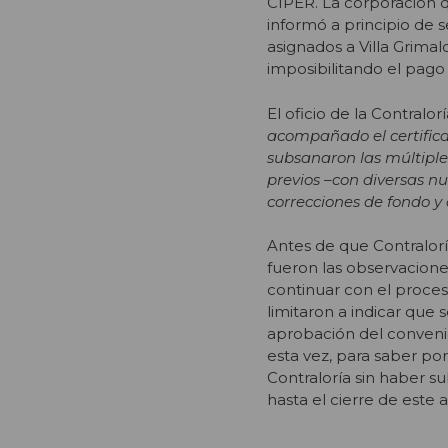
CIPER. La corporación q
informó a principio de 
asignados a Villa Grimald
imposibilitando el pag
El oficio de la Contral
acompañado el certifica
subsanaron las múltiples
previos –con diversas n
correcciones de fondo y
Antes de que Contralorí
fueron las observacione
continuar con el proceso
limitaron a indicar que s
aprobación del convenio
esta vez, para saber po
Contraloría sin haber s
hasta el cierre de este a