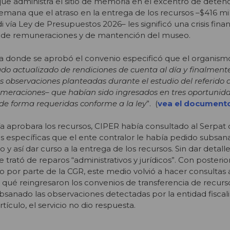
ue administra el sitio de memoria en el excentro de detenc
semana que el atraso en la entrega de los recursos –$416 mi
i vía Ley de Presupuestos 2026– les significó una crisis finan
o de remuneraciones y de mantención del museo.
oría donde se aprobó el convenio especificó que el organismo
do actualizado de rendiciones de cuenta al día y finalment
 observaciones planteadas durante el estudio del referido a
umeraciones– que habían sido ingresados en tres oportunida
 de forma requeridas conforme a la ley
”. (
vea el document
a aprobara los recursos, CIPER había consultado al Serpat 
s específicas que el ente contralor le había pedido subsan
 y así dar curso a la entrega de los recursos. Sin dar detalle
e trató de reparos “administrativos y jurídicos”. Con posterio
 por parte de la CGR, este medio volvió a hacer consultas a
r qué reingresaron los convenios de transferencia de recurso
ubsanado las observaciones detectadas por la entidad fiscali
rtículo, el servicio no dio respuesta.