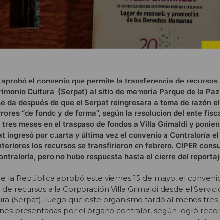
a aprobó el convenio que permite la transferencia de recursos
imonio Cultural (Serpat) al sitio de memoria Parque de la Paz 
se da después de que el Serpat reingresara a toma de razón e
rrores “de fondo y de forma”, según la resolución del ente fisca
tres meses en el traspaso de fondos a Villa Grimaldi y ponien
t ingresó por cuarta y última vez el convenio a Contraloría e
eriores los recursos se transfirieron en febrero. CIPER consu
ntraloría, pero no hubo respuesta hasta el cierre del reportaj
de la República aprobó este viernes 15 de mayo, el conveni
 de recursos a la Corporación Villa Grimaldi desde el Servic
tura (Serpat), luego que este organismo tardó al menos tre
nes presentadas por el órgano contralor, según logró recon