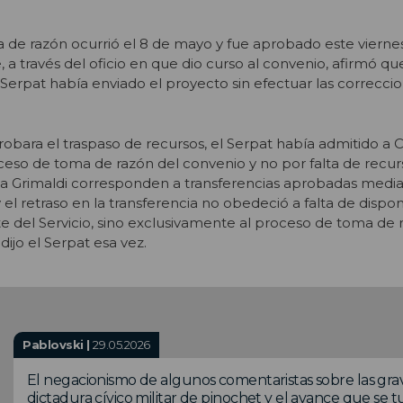
a de razón ocurrió el 8 de mayo y fue aprobado este viernes
, a través del oficio en que dio curso al convenio, afirmó que
l Serpat había enviado el proyecto sin efectuar las correcci
obara el traspaso de recursos, el Serpat había admitido a C
eso de toma de razón del convenio y no por falta de recurs
lla Grimaldi corresponden a transferencias aprobadas media
l retraso en la transferencia no obedeció a falta de dispon
e del Servicio, sino exclusivamente al proceso de toma de 
dijo el Serpat esa vez.
Pablovski |
29.05.2026
El negacionismo de algunos comentaristas sobre las grav
dictadura cívico militar de pinochet y el avance que se 