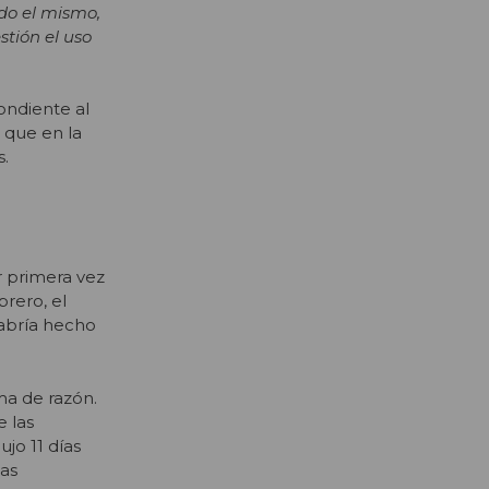
ndo el mismo,
tión el uso
ondiente al
 que en la
s.
r primera vez
brero, el
habría hecho
ma de razón.
e las
jo 11 días
las