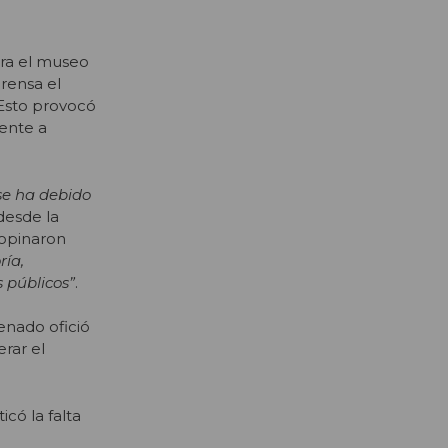
tra el museo
rensa el
 Esto provocó
rente a
 se ha debido
 desde la
 opinaron
ría,
s públicos”
.
enado ofició
erar el
icó la falta