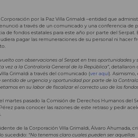
 Corporación por la Paz Villa Grimaldi –entidad que adminis
denunció a través de un comunicado y una conferencia de p
ncia de fondos estatales para este año por parte del Serpat.
udiera pagar las remuneraciones de su personal ni hacer f
to.
evuelto con observaciones al Serpat en tres oportunidades y
a vez a la Contraloría General de la República”
, detallaron
illa Grimaldi a través del comunicado (
ver aquí
). Asimismo,
e sentido de urgencia y oportunidad por parte de la Contralo
petamos en su labor de fiscalizar el correcto uso de los fondo
n, el martes pasado la Comisión de Derechos Humanos del S
Pérez para conocer las razones de este retraso y pedir acel
s.
idente de la Corporación Villa Grimaldi, Álvaro Ahumada, crit
lo sucedido:
“No tenemos claro cuales pueden ser aquellas