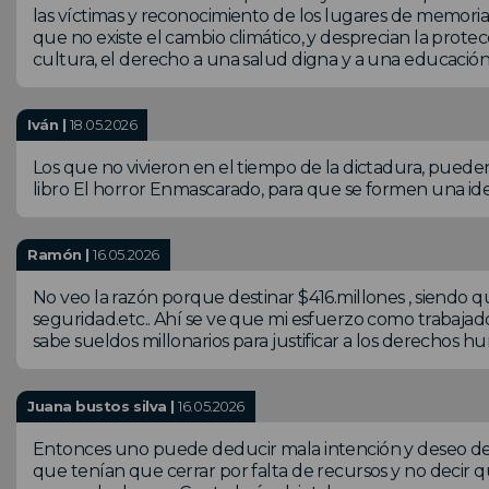
las víctimas y reconocimiento de los lugares de memoria
que no existe el cambio climático, y desprecian la prote
cultura, el derecho a una salud digna y a una educación l
Iván |
18.05.2026
Los que no vivieron en el tiempo de la dictadura, pued
libro El horror Enmascarado, para que se formen una ide
Ramón |
16.05.2026
No veo la razón porque destinar $416.millones , siendo 
seguridad.etc.. Ahí se ve que mi esfuerzo como trabaja
sabe sueldos millonarios para justificar a los derechos
Juana bustos silva |
16.05.2026
Entonces uno puede deducir mala intención y deseo de 
que tenían que cerrar por falta de recursos y no decir que