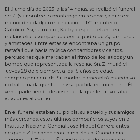
El último día de 2023, a las 14 horas, se realizó el funeral
de Z. (su nombre lo mantengo en reserva ya que era
menor de edad) en el cinerario del Cementerio
Católico. Así, su madre, Kathy, despidió el año en
melancolía, acompañada por el padre de Z., familiares
y amistades. Entre estas se encontraba un grupo
rastafari que hacía música con tambores y cantos,
percusiones que marcaban el ritmo de los latidos y un
bombo que representaba la respiración. Z. murió el
jueves 28 de diciembre, a los 15 años de edad,
ahogado por comida. Su madre lo encontró cuando ya
no había nada que hacer y su partida era un hecho. Él
venía padeciendo de ansiedad, la que le provocaba
atracones al comer.
En el funeral estaban su polola, su abuelo y sus amigos
más cercanos, estos últimos compañeros suyos en el
Instituto Nacional General José Miguel Carrera antes
de que a Z. le cancelaran la matrícula. Cuando era
alumno del 2° medio Ñ, y justo antes de terminar el