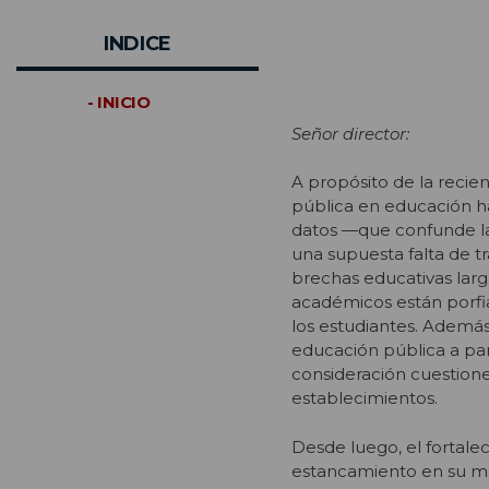
INDICE
- INICIO
Señor director:
A
propósito de la recien
pública en educación ha
datos —que confunde la
una supuesta falta de t
brechas educativas lar
académicos están porf
los estudiantes. Además,
educación pública a par
consideración cuestione
establecimientos.
Desde luego, el fortale
estancamiento en su ma