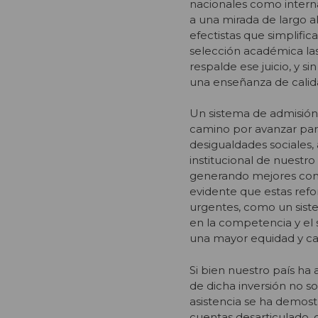
nacionales como intern
a una mirada de largo al
efectistas que simplifica
selección académica las
respalde ese juicio, y 
una enseñanza de calida
Un sistema de admisión
camino por avanzar pa
desigualdades sociales,
institucional de nuestr
generando mejores condi
evidente que estas ref
urgentes, como un sist
en la competencia y el 
una mayor equidad y ca
Si bien nuestro país ha 
de dicha inversión no s
asistencia se ha demost
cuentas desarticulado, 