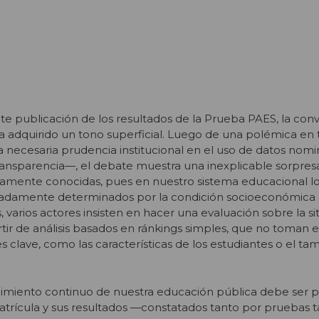
te publicación de los resultados de la Prueba PAES, la con
 adquirido un tono superficial. Luego de una polémica en t
 necesaria prudencia institucional en el uso de datos nom
ransparencia—, el debate muestra una inexplicable sorpres
gamente conocidas, pues en nuestro sistema educacional lo
iadamente determinados por la condición socioeconómica 
 varios actores insisten en hacer una evaluación sobre la si
tir de análisis basados en ránkings simples, que no toman 
s clave, como las características de los estudiantes o el ta
cimiento continuo de nuestra educación pública debe ser pr
trícula y sus resultados —constatados tanto por pruebas 