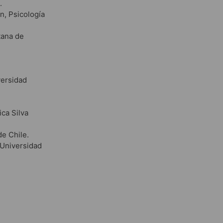
.
n, Psicología
tana de
versidad
ca Silva
e Chile.
 Universidad