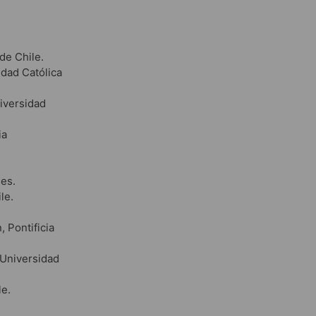
de Chile.
idad Católica
niversidad
ia
es.
le.
, Pontificia
a Universidad
le.