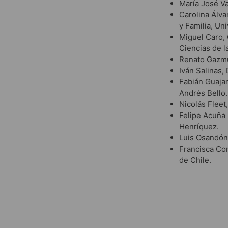
María José Va
Carolina Álva
y Familia, Un
Miguel Caro,
Ciencias de l
Renato Gazmur
Iván Salinas,
D
Fabián Guajar
Andrés Bello.
Nicolás Fleet
Felipe Acuña 
Henríquez.
Luis Osandón 
Francisca Co
de Chile.