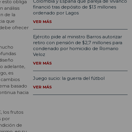
Colombia y España que pareja de Vivanco
 esto obliga
financió tras depósito de $13 millones
 análisis
ordenado por Lagos
in de la
cia que
VER MÁS
 debe ofrecer
Ejército pide al ministro Barros autorizar
retiro con pensión de $2,7 millones para
 mucho
condenado por homicidio de Romario
ofundas
Veloz
diseño
VER MÁS
so adelante,
go, es
Juego sucio: la guerra del fútbol
s cambios
quema basado
VER MÁS
ontinua hacia
 los frutos
s por
ndición de
mismo, en su