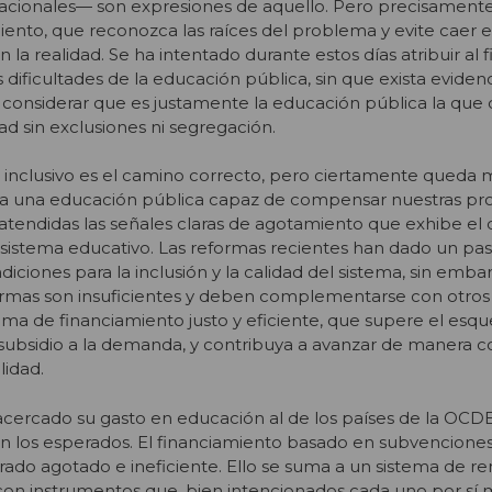
acionales— son expresiones de aquello. Pero precisamente
iento, que reconozca las raíces del problema y evite caer en
n la realidad. Se ha intentado durante estos días atribuir al f
 dificultades de la educación pública, sin que exista eviden
sin considerar que es justamente la educación pública la que
d sin exclusiones ni segregación.
 inclusivo es el camino correcto, pero ciertamente queda
ra una educación pública capaz de compensar nuestras pr
 atendidas las señales claras de agotamiento que exhibe el 
o sistema educativo. Las reformas recientes han dado un pa
ciones para la inclusión y la calidad del sistema, sin embar
ormas son insuficientes y deben complementarse con otro
ema de financiamiento justo y eficiente, que supere el es
subsidio a la demanda, y contribuya a avanzar de manera c
lidad.
acercado su gasto en educación al de los países de la OCDE,
on los esperados. El financiamiento basado en subvencione
rado agotado e ineficiente. Ello se suma a un sistema de re
con instrumentos que, bien intencionados cada uno por sí 