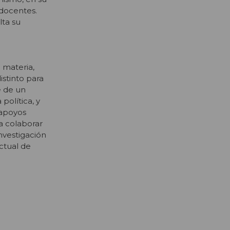
 docentes.
lta su
 materia,
istinto para
e de un
política, y
 apoyos
 a colaborar
nvestigación
ctual de