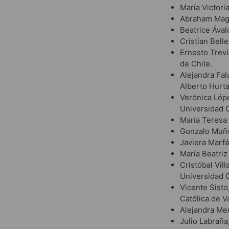
María Victori
Abraham Mage
Beatrice Ával
Cristian Bell
Ernesto Trevi
de Chile.
Alejandra Fal
Alberto Hurt
Verónica Lópe
Universidad C
María Teresa 
Gonzalo Muño
Javiera Marfá
María Beatriz
Cristóbal Vil
Universidad C
Vicente Sisto
Católica de V
Alejandra Men
Julio Labraña