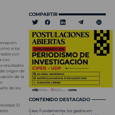
COMPARTIR
versación
orno a los
inados con
a con
s resultados
de origen de
tuación de la
en
maño de los
CONTENIDO DESTACADO
ioridad. El
tanto
Caso Fundamenta: los gastos en