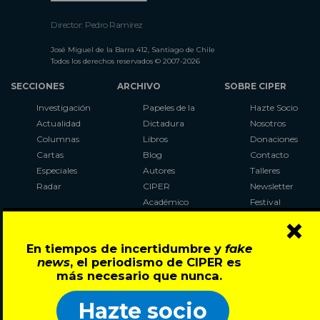
Director: Pedro Ramírez
José Miguel de la Barra 412, Santiago de Chile
Todos los derechos reservados © 2007-2026
SECCIONES
ARCHIVO
SOBRE CIPER
Investigación
Papeles de la
Hazte Socio
Actualidad
Dictadura
Nosotros
Columnas
Libros
Donaciones
Cartas
Blog
Contacto
Especiales
Autores
Talleres
Radar
CIPER
Newsletter
Académico
Festival
×
LaBot
Constituyente
En tiempos de incertidumbre y
fake
Al Plebiscito
news
, el periodismo de CIPER es
con CIPER
más necesario que nunca.
Síguenos en:
Hazte socio