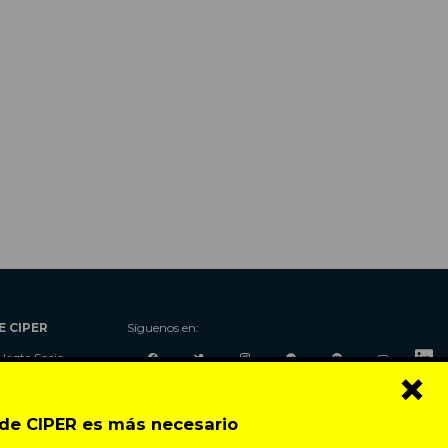
E CIPER
Síguenos en:
Hazte Socio
×
Nosotros
Donaciones
o de CIPER es más necesario
Contacto
Talleres