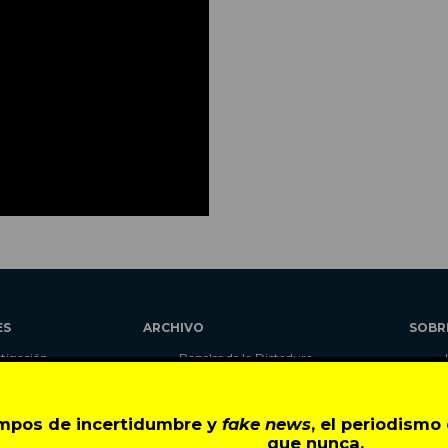
ES
ARCHIVO
SOBR
stigación
Papeles de la Dictadura
alidad
Libros
umnas
Blog
empos de incertidumbre y
fake news
, el periodism
as
Autores
que nunca.
ciales
CIPER Académico