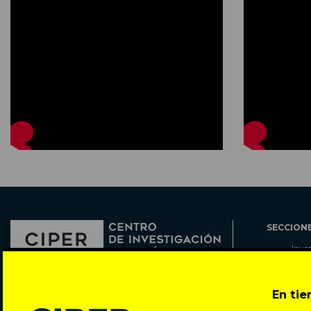
SECCION
Inve
Actu
Col
Director: Pedro Ramírez
En ti
Cart
José Miguel de la Barra 412, Santiago de Chile
Espe