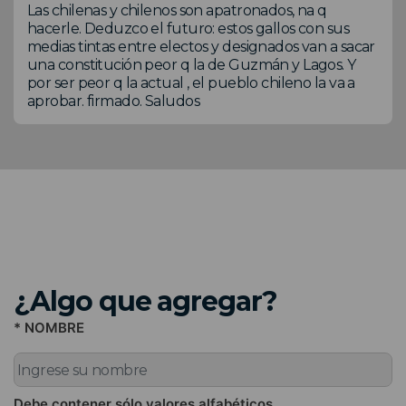
Las chilenas y chilenos son apatronados, na q
hacerle. Deduzco el futuro: estos gallos con sus
medias tintas entre electos y designados van a sacar
una constitución peor q la de Guzmán y Lagos. Y
por ser peor q la actual , el pueblo chileno la va a
aprobar. firmado. Saludos
¿Algo que agregar?
* NOMBRE
Debe contener sólo valores alfabéticos