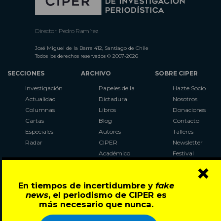
Director: Pedro Ramírez
José Miguel de la Barra 412, Santiago de Chile
Todos los derechos reservados © 2007-2026
SECCIONES
ARCHIVO
SOBRE CIPER
Investigación
Papeles de la
Hazte Socio
Actualidad
Dictadura
Nosotros
Columnas
Libros
Donaciones
Cartas
Blog
Contacto
Especiales
Autores
Talleres
Radar
CIPER
Newsletter
Académico
Festival
×
LaBot
Constituyente
En tiempos de incertidumbre y
fake
Al Plebiscito
news
, el periodismo de CIPER es
con CIPER
más necesario que nunca.
Síguenos en: