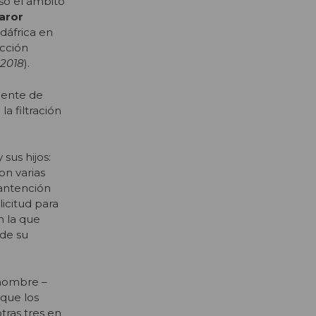
só el ámbito
aror
dáfrica en
ección
 2018
).
dente de
a filtración
sus hijos:
on varias
mantención
licitud para
n la que
 de su
enombre –
 que los
otras tres en