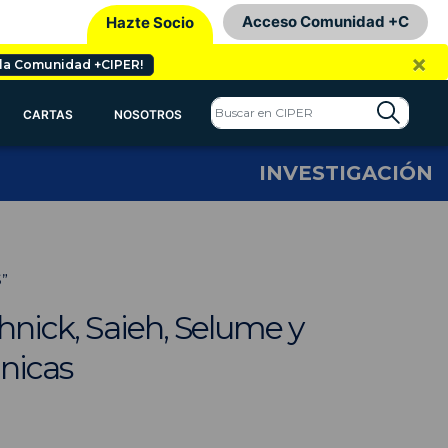
Acceso Comunidad +C
Hazte Socio
×
 la Comunidad +CIPER!
CARTAS
NOSOTROS
INVESTIGACIÓN
”
hnick, Saieh, Selume y
ánicas