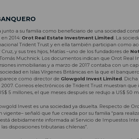
 BANQUERO
 junto a su familia como beneficiario de una sociedad const
s en 2014:
Orot Real Estate Investment Limited
. La socied
nacional Trident Trust y en ella también participan como acc
 Cruz, y sus tres hijos, Matías –uno de los fundadores de
No
Tomás Muchnick. Los documentos indican que Orot Real I
ersiones inmobiliarias y a marzo de 2017 contaba con un cap
 sociedad en Islas Vírgenes Británicas en la que el banquero
aparece como director de
Glowgold Invest Limited
. Dicha
 2007. Correos electrónicos de Trident Trust muestran que 
 US$ 5 millones, el que meses después se redujo a US$ 50 mi
wgold Invest es una sociedad ya disuelta. Respecto de Oro
 vigente– señaló que fue creada por su familia “para realiza
y está debidamente informada al Servicio de Impuestos Int
as disposiciones tributarias chilenas”.