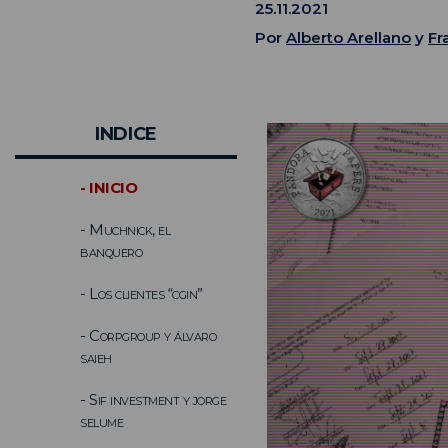
25.11.2021
Por
Alberto Arellano
y
Fr
INDICE
- INICIO
- Muchnick, el
banquero
- Los clientes “cgin”
- Corpgroup y álvaro
saieh
- Sif investment y jorge
selume