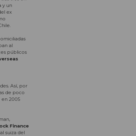
a y un
el ex
omo
hile.
omiciliadas
ipan al
ces públicos
verseas
es. Así, por
tas de poco
e en 2005
lman,
ock Finance
al suiza del