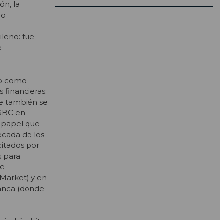
ón, la
do
leno: fue
e
uó como
 financieras:
e también se
HSBC en
e papel que
écada de los
citados por
s para
de
Market) y en
banca (donde