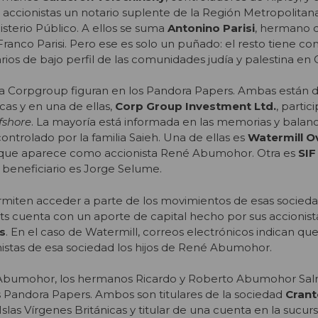
accionistas un notario suplente de la Región Metropolitan
sterio Público. A ellos se suma
Antonino Parisi
, hermano d
Franco Parisi. Pero ese es solo un puñado: el resto tiene c
ios de bajo perfil de las comunidades judía y palestina en C
 a Corpgroup figuran en los Pandora Papers. Ambas están d
icas y en una de ellas,
Corp Group Investment Ltd.
, partic
fshore
. La mayoría está informada en las memorias y balan
ontrolado por la familia Saieh. Una de ellas es
Watermill O
a que aparece como accionista René Abumohor. Otra es
SIF
o beneficiario es Jorge Selume.
miten acceder a parte de los movimientos de esas sociedad
ts cuenta con un aporte de capital hecho por sus accionis
s
. En el caso de Watermill, correos electrónicos indican qu
istas de esa sociedad los hijos de René Abumohor.
a Abumohor, los hermanos Ricardo y Roberto Abumohor Sa
 Pandora Papers. Ambos son titulares de la sociedad
Crant
slas Vírgenes Británicas y titular de una cuenta en la sucurs