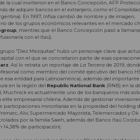
s de la cual invirtieron en el Banco Concepción, AFP Protecci
más de adquirir bancos en el extranjero, como el Consolida
Argentina). En 1997, Infisa cambió de nombre y de imagen,
o de los grupos económicos relevantes en el mercado chi
pgroup
, mientras que el Banco Concepción pasó a llamars
fusionaría con el Itaú).
el grupo “Diez Mezquitas” hubo un personaje clave que act
capital con el que se concretaron parte de esas operaciones
narz
. Así lo retrata un reportaje de
La Tercera
de 2019, dond
profesional como miembro del comité ejecutivo del banco 
 de esa entidad para Latinoamérica), además del important
ra en la región del
Republic National Bank
(RNB) en la d
al, Muchnick es actualmente uno de los banqueros más soli
elite empresarial chilena. Además de gestionar inversione
e participaciones minoritarias en la propiedad del holding 
marc, Alvi, Supermercado Mayorista, Telemercados y Ok 
olados por la familia Saieh, además del Banco Itaú Corp
n 14,38% de participación).