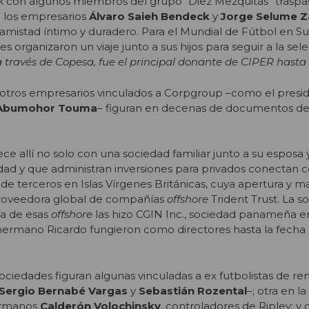
k con algunos miembros del grupo “Diez Mezquitas” traspa
a los empresarios
Álvaro Saieh Bendeck
y
Jorge Selume
Z
amistad íntimo y duradero. Para el Mundial de Fútbol en Su
es organizaron un viaje junto a sus hijos para seguir a la sel
a través de Copesa, fue el principal donante de CIPER hasta
 otros empresarios vinculados a Corpgroup –como el presi
Abumohor Touma
– figuran en decenas de documentos de l
 allí no solo con una sociedad familiar junto a su esposa y 
ad y que administran inversiones para privados conectan c
e terceros en Islas Vírgenes Británicas, cuya apertura y 
proveedora global de compañías
offshore
Trident Trust. La so
ía de esas
offshore
las hizo CGIN Inc., sociedad panameña e
hermano Ricardo fungieron como directores hasta la fecha
ciedades figuran algunas vinculadas a ex futbolistas de r
Sergio Bernabé Vargas
y
Sebastián Rozental
–; otra en la
hermanos
Calderón Volochinsky
, controladores de Ripley; y 