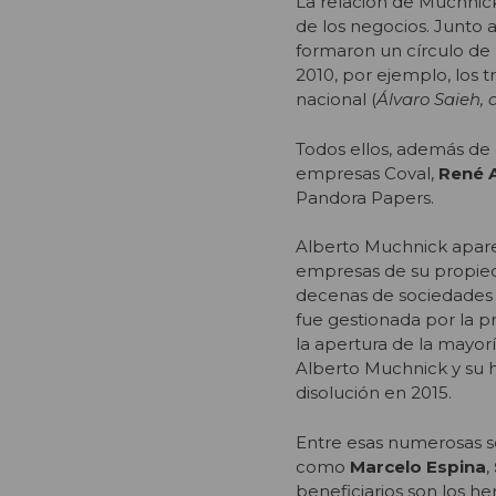
La relación de Muchnic
de los negocios. Junto 
formaron un círculo de 
2010, por ejemplo, los tr
nacional (
Álvaro Saieh, 
Todos ellos, además de
empresas Coval,
René 
Pandora Papers.
Alberto Muchnick aparece
empresas de su propied
decenas de sociedades d
fue gestionada por la 
la apertura de la mayor
Alberto Muchnick y su 
disolución en 2015.
Entre esas numerosas so
como
Marcelo Espina
,
beneficiarios son los 