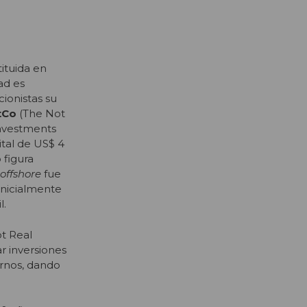
ituida en
ad es
ionistas su
tCo
(The Not
nvestments
ital de US$ 4
 figura
offshore
fue
inicialmente
l.
t Real
r inversiones
ernos, dando