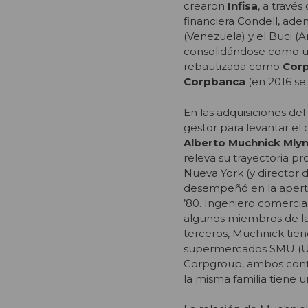
crearon
Infisa
, a travé
financiera Condell, ade
(Venezuela) y el Buci (
consolidándose como un
rebautizada como
Cor
Corpbanca
(en 2016 se 
En las adquisiciones d
gestor para levantar el 
Alberto Muchnick Mly
releva su trayectoria 
Nueva York (y director
desempeñó en la apertu
’80. Ingeniero comerci
algunos miembros de la 
terceros, Muchnick tien
supermercados SMU (Uni
Corpgroup, ambos contr
la misma familia tiene u