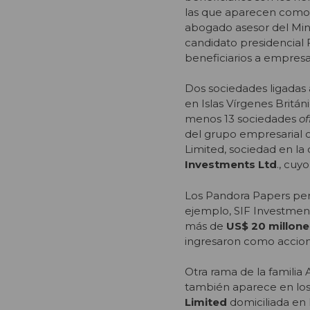
las que aparecen como 
abogado asesor del Mini
candidato presidencial 
beneficiarios a empresar
Dos sociedades ligadas
en Islas Vírgenes Britán
menos 13 sociedades
of
del grupo empresarial c
Limited, sociedad en l
Investments Ltd
., cuy
Los Pandora Papers per
ejemplo, SIF Investmen
más de
US$ 20 millone
ingresaron como accion
Otra rama de la famili
también aparece en los
Limited
domiciliada en I