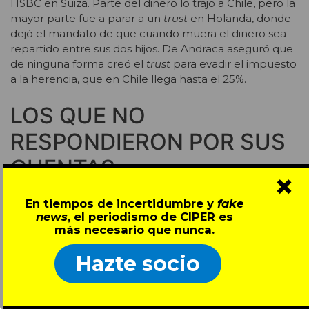
HSBC en Suiza. Parte del dinero lo trajo a Chile, pero la
mayor parte fue a parar a un
trust
en Holanda, donde
dejó el mandato de que cuando muera el dinero sea
repartido entre sus dos hijos. De Andraca aseguró que
de ninguna forma creó el
trust
para evadir el impuesto
a la herencia, que en Chile llega hasta el 25%.
LOS QUE NO
RESPONDIERON POR SUS
CUENTAS
×
CIPER envió cartas a los emails personales de al
En tiempos de incertidumbre y
fake
menos un miembro de cada grupo o familia asociada
news
, el periodismo de CIPER es
a una cuenta del HSBC. Aunque se les dio varios días
más necesario que nunca.
para responder, la mayoría no acusó recibo de la carta.
A continuación, un resumen de las cuentas:
Hazte socio
Si bien Mario Kreutzberger, más conocido como Don
Francisco, no figura en ninguna de las cuentas del