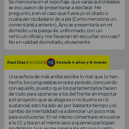
Se menciona en el reportaje, que varias autoridades
se excusaron de presentarse a declarar. Me
pregunto, si en el caso que fuera yo el citado o
cualquier ciudadano de a pie (Como menciona un
comentarista anterior), Â¡no se presentaría en mi
domicilio una pareja de uniformado, con un
vehículo oficial y me llevarían sin escuchar excusas?
No en calidad de invitado, obviamente
Raul Diaz |
24.11.2021
|
Socio/a 4 años y 8 meses
Una señora de más arriba escribe lo mal que lo han
hecho los congresistas en este periodo, concuerdo
con aquello, puesto que los parlamentarios hacen
de todo para oponerse a los del frente sin importar
si el proyecto que se alega es o no bueno en lo
sustancial, esto ha sido así por bastante tiempo y el
cambio de mentalidad va a demorar un poco más
para evolucionar. En el mismo comentario envuelve
a la CC y tira en el mismo saco a quienes participan
sin distingo, lo que me parece injusto por cuanto