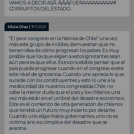
VAMOS A DECIR ASÃ: Â¡Â¡Â¡FUERAAAAAAAAAA!!!
CORRUPTOS DEL ESTADO.
Silvia Díaz |
19.11.2021
"El peor congreso en la historia de Chile" una vez
más este grupo de inútiles, demuestran que no
tienen idea de cómo progresan los países. Es muy
posible que los que eligen a estos ignorantes sean
aún peores que ellos. Es inconcebible pensar que el
país pueda progresar cuando en el congreso existe
este nivel de ignorancia. Cuando uno aprecia lo que
sucede con los constituyentes y esto lo une a la
mediocridad de nuestros congresistas Chile, no
cabe la menor duda que el país y los chilenos una
vez más están en el umbral del desastre económico.
Este es el comienzo de otra generación de chilenos
que tendrá un futuro muy incierto por delante.
Cuando uno elige malos gobernantes, uno no es
víctima, sino es cómplice del desastre que se
avecina.