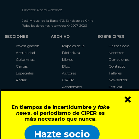
Director: Pedro Ramírez
José Miguel de la Barra 412, Santiago de Chile
Todos los derechos reservados © 2007-2026
SECCIONES
ARCHIVO
SOBRE CIPER
Investigación
Papeles de la
Hazte Socio
Actualidad
Dictadura
Nosotros
Columnas
Libros
Donaciones
Cartas
Blog
Contacto
Especiales
Autores
Talleres
Radar
CIPER
Newsletter
Académico
Festival
×
LaBot
Constituyente
En tiempos de incertidumbre y
fake
Al Plebiscito
news
, el periodismo de CIPER es
con CIPER
más necesario que nunca.
Síguenos en:
Hazte socio