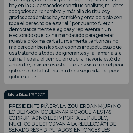
hay en la CC destacados constitucionalistas, muchos
abogados de renombre y más allá de títulos y
grados académicos hay también gente de a pie con
toda el derecho de estar allí por cuanto fueron
democráticamente elegidas y representan un
electorado que los ha mandatado para generar
nuestra próxima carta fundamental, entonces no
me parecen bien las expresiones irrespetuosas que
usa tratando a todos de ignorantes y la llamaría a la
calma, llegará el tiempo en que la mayoría esté de
acuerdo y olvidemos este que si ha sido, si no el peor
gobierno de la historia, con toda seguridad el peor
gobernante.
Silvia Díaz |
19.11.2021
PRESIDENTE PIÃ‘ERA LA IZQUIERDA NM(UP) NO
LO DEJARON GOBERNAR, PORQUE A ESTAS
CORRUPTAS NO LES IMPORTA EL PUEBLO,
MUCHOS DE ESTOS VAN A LA REELECCIÃ“N DE
SENADORES Y DIPUTADOS. ENTONCES LES