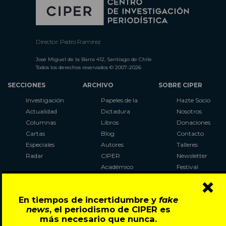
Director: Pedro Ramírez
José Miguel de la Barra 412, Santiago de Chile
Todos los derechos reservados © 2007-2026
SECCIONES
ARCHIVO
SOBRE CIPER
Investigación
Papeles de la
Hazte Socio
Actualidad
Dictadura
Nosotros
Columnas
Libros
Donaciones
Cartas
Blog
Contacto
Especiales
Autores
Talleres
Radar
CIPER
Newsletter
Académico
Festival
×
LaBot
Constituyente
En tiempos de incertidumbre y
fake
Al Plebiscito
news
, el periodismo de CIPER es
con CIPER
más necesario que nunca.