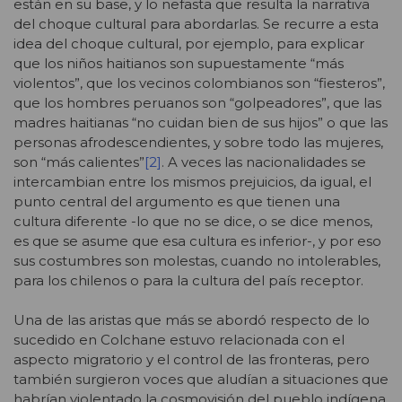
están en su base, y lo nefasta que resulta la narrativa
del choque cultural para abordarlas. Se recurre a esta
idea del choque cultural, por ejemplo, para explicar
que los niños haitianos son supuestamente “más
violentos”, que los vecinos colombianos son “fiesteros”,
que los hombres peruanos son “golpeadores”, que las
madres haitianas “no cuidan bien de sus hijos” o que las
personas afrodescendientes, y sobre todo las mujeres,
son “más calientes”
[2]
. A veces las nacionalidades se
intercambian entre los mismos prejuicios, da igual, el
punto central del argumento es que tienen una
cultura diferente -lo que no se dice, o se dice menos,
es que se asume que esa cultura es inferior-, y por eso
sus costumbres son molestas, cuando no intolerables,
para los chilenos o para la cultura del país receptor.
Una de las aristas que más se abordó respecto de lo
sucedido en Colchane estuvo relacionada con el
aspecto migratorio y el control de las fronteras, pero
también surgieron voces que aludían a situaciones que
habrían violentado la cosmovisión del pueblo indígena