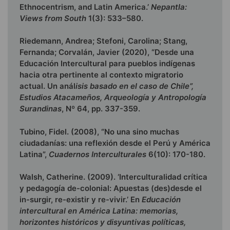
Ethnocentrism, and Latin America.’
Nepantla:
Views from South
1(3): 533–580.
Riedemann, Andrea; Stefoni, Carolina; Stang,
Fernanda; Corvalán, Javier (2020), “Desde una
Educación Intercultural para pueblos indígenas
hacia otra pertinente al contexto migratorio
actual. Un anál
isis basado en el caso de Chile”,
Estudios Atacameños, Arqueología y Antropología
Surandinas
, Nº 64, pp. 337-359.
Tubino, Fidel. (2008), “No una sino muchas
ciudadanías: una reflexión desde el Perú y América
Latina”,
Cuadernos Interculturales
6(10): 170-180.
Walsh, Catherine. (2009). ‘Interculturalidad crítica
y pedagogía de-colonial: Apuestas (des)desde el
in-surgir, re-existir y re-vivir.’ En
Educación
intercultural en América Latina: memorias,
horizontes históricos y disyuntivas políticas,