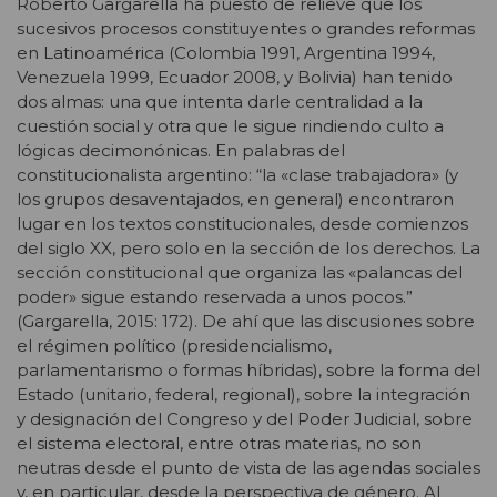
Roberto Gargarella ha puesto de relieve que los
sucesivos procesos constituyentes o grandes reformas
en Latinoamérica (Colombia 1991, Argentina 1994,
Venezuela 1999, Ecuador 2008, y Bolivia) han tenido
dos almas: una que intenta darle centralidad a la
cuestión social y otra que le sigue rindiendo culto a
lógicas decimonónicas. En palabras del
constitucionalista argentino: “la «clase trabajadora» (y
los grupos desaventajados, en general) encontraron
lugar en los textos constitucionales, desde comienzos
del siglo XX, pero solo en la sección de los derechos. La
sección constitucional que organiza las «palancas del
poder» sigue estando reservada a unos pocos.”
(Gargarella, 2015: 172). De ahí que las discusiones sobre
el régimen político (presidencialismo,
parlamentarismo o formas híbridas), sobre la forma del
Estado (unitario, federal, regional), sobre la integración
y designación del Congreso y del Poder Judicial, sobre
el sistema electoral, entre otras materias, no son
neutras desde el punto de vista de las agendas sociales
y, en particular, desde la perspectiva de género. Al