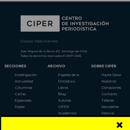
Director: Pedro Ramírez
José Miguel de la Barra 412, Santiago de Chile
Todos los derechos reservados © 2007-2026
SECCIONES
ARCHIVO
SOBRE CIPER
Investigación
Papeles de la
Hazte Socio
Actualidad
Dictadura
Nosotros
Columnas
Libros
Donaciones
Cartas
Blog
Contacto
Especiales
Autores
Talleres
Radar
CIPER
Newsletter
Académico
Festival
×
LaBot
Constituyente