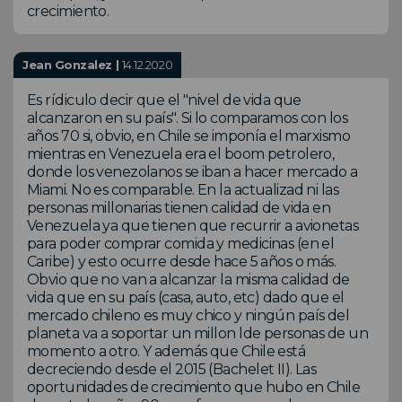
crecimiento.
Jean Gonzalez |
14.12.2020
Es rídiculo decir que el "nivel de vida que
alcanzaron en su país". Si lo comparamos con los
años 70 si, obvio, en Chile se imponía el marxismo
mientras en Venezuela era el boom petrolero,
donde los venezolanos se iban a hacer mercado a
Miami. No es comparable. En la actualizad ni las
personas millonarias tienen calidad de vida en
Venezuela ya que tienen que recurrir a avionetas
para poder comprar comida y medicinas (en el
Caribe) y esto ocurre desde hace 5 años o más.
Obvio que no van a alcanzar la misma calidad de
vida que en su país (casa, auto, etc) dado que el
mercado chileno es muy chico y ningún país del
planeta va a soportar un millon lde personas de un
momento a otro. Y además que Chile está
decreciendo desde el 2015 (Bachelet II). Las
oportunidades de crecimiento que hubo en Chile