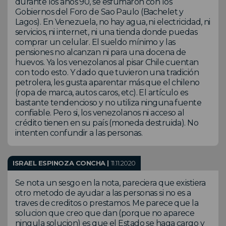
durante los años 90, se esfumaron con los
Gobiernos del Foro de Sao Paulo (Bachelet y
Lagos). En Venezuela, no hay agua, ni electricidad, ni
servicios, ni internet, ni una tienda donde puedas
comprar un celular. El sueldo mínimo y las
pensiones no alcanzan ni para una docena de
huevos. Ya los venezolanos al pisar Chile cuentan
con todo esto. Y dado que tuvieron una tradición
petrolera, les gusta aparentar más que el chileno
(ropa de marca, autos caros, etc). El artículo es
bastante tendencioso y no utiliza ninguna fuente
confiable. Pero si, los venezolanos ni acceso al
crédito tienen en su país (moneda destruida). No
intenten confundir a las personas.
ISRAEL ESPINOZA CONCHA |
11.11.2020
Se nota un sesgo en la nota, pareciera que existiera
otro metodo de ayudar a las personas si no es a
traves de creditos o prestamos. Me parece que la
solucion que creo que dan (porque no aparece
ningula solucion) es que el Estado se haga cargo y