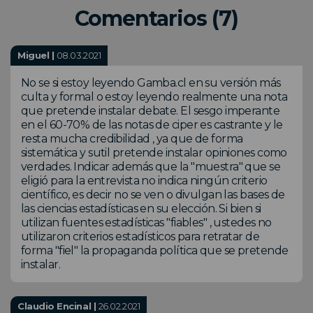
Comentarios (7)
Miguel |
08.03.2021
No se si estoy leyendo Gamba.cl en su versión más
culta y formal o estoy leyendo realmente una nota
que pretende instalar debate. El sesgo imperante
en el 60-70% de las notas de ciper es castrante y le
resta mucha credibilidad , ya que de forma
sistemática y sutil pretende instalar opiniones como
verdades. Indicar además que la "muestra" que se
eligió para la entrevista no indica ningún criterio
científico, es decir no se ven o divulgan las bases de
las ciencias estadísticas en su elección. Si bien si
utilizan fuentes estadísticas "fiables" , ustedes no
utilizaron criterios estadísticos para retratar de
forma "fiel" la propaganda política que se pretende
instalar.
Claudio Encinal |
26.02.2021