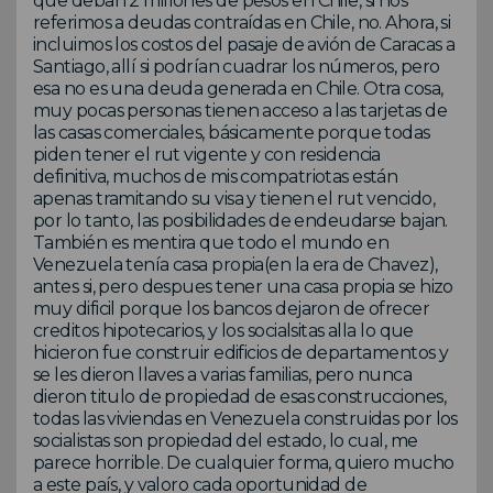
que deban 2 millones de pesos en Chile, si nos
referimos a deudas contraídas en Chile, no. Ahora, si
incluimos los costos del pasaje de avión de Caracas a
Santiago, allí si podrían cuadrar los números, pero
esa no es una deuda generada en Chile. Otra cosa,
muy pocas personas tienen acceso a las tarjetas de
las casas comerciales, básicamente porque todas
piden tener el rut vigente y con residencia
definitiva, muchos de mis compatriotas están
apenas tramitando su visa y tienen el rut vencido,
por lo tanto, las posibilidades de endeudarse bajan.
También es mentira que todo el mundo en
Venezuela tenía casa propia(en la era de Chavez),
antes si, pero despues tener una casa propia se hizo
muy dificil porque los bancos dejaron de ofrecer
creditos hipotecarios, y los socialsitas alla lo que
hicieron fue construir edificios de departamentos y
se les dieron llaves a varias familias, pero nunca
dieron titulo de propiedad de esas construcciones,
todas las viviendas en Venezuela construidas por los
socialistas son propiedad del estado, lo cual, me
parece horrible. De cualquier forma, quiero mucho
a este país, y valoro cada oportunidad de