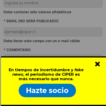
Debe contener sólo valores alfabéticos
* EMAIL (NO SERÁ PUBLICADO)
Debe llenar este campo con un e-mail válido
* COMENTARIO
×
En tiempos de incertidumbre y
fake
news
, el periodismo de CIPER es
más necesario que nunca.
Hazte socio
Revise los campos nuevamente