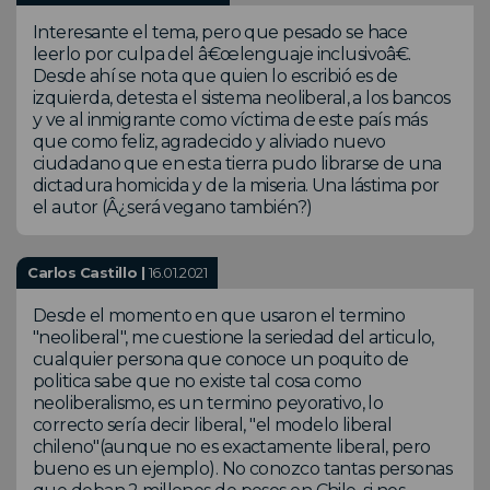
Interesante el tema, pero que pesado se hace
leerlo por culpa del â€œlenguaje inclusivoâ€.
Desde ahí se nota que quien lo escribió es de
izquierda, detesta el sistema neoliberal, a los bancos
y ve al inmigrante como víctima de este país más
que como feliz, agradecido y aliviado nuevo
ciudadano que en esta tierra pudo librarse de una
dictadura homicida y de la miseria. Una lástima por
el autor (Â¿será vegano también?)
Carlos Castillo |
16.01.2021
Desde el momento en que usaron el termino
"neoliberal", me cuestione la seriedad del articulo,
cualquier persona que conoce un poquito de
politica sabe que no existe tal cosa como
neoliberalismo, es un termino peyorativo, lo
correcto sería decir liberal, "el modelo liberal
chileno"(aunque no es exactamente liberal, pero
bueno es un ejemplo). No conozco tantas personas