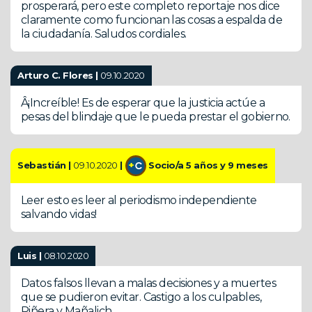
prosperará, pero este completo reportaje nos dice
claramente como funcionan las cosas a espalda de
la ciudadanía. Saludos cordiales.
Arturo C. Flores |
09.10.2020
Â¡Increíble! Es de esperar que la justicia actúe a
pesas del blindaje que le pueda prestar el gobierno.
Sebastián |
09.10.2020
|
Socio/a 5 años y 9 meses
Leer esto es leer al periodismo independiente
salvando vidas!
Luis |
08.10.2020
Datos falsos llevan a malas decisiones y a muertes
que se pudieron evitar. Castigo a los culpables,
Piñera y Mañalich.