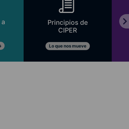
 a
Principios de
CIPER
s
Lo que nos mueve