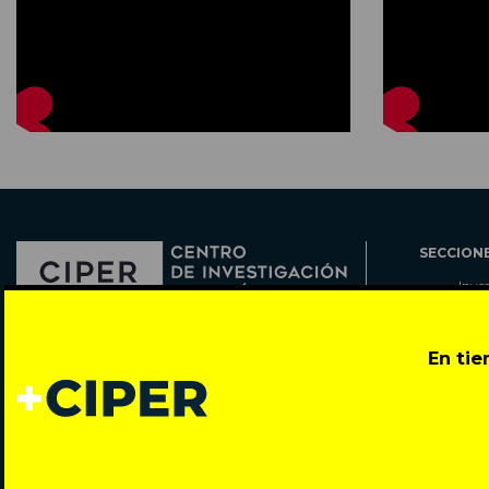
SECCION
Inve
Actu
Col
Director: Pedro Ramírez
En ti
Cart
José Miguel de la Barra 412, Santiago de Chile
Espe
Todos los derechos reservados © 2007-2026
Rada