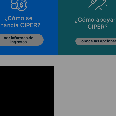
¿Cómo se
¿Cómo apoyar
inancia CIPER?
CIPER?
Ver informes de
Conoce las opcione
ingresos