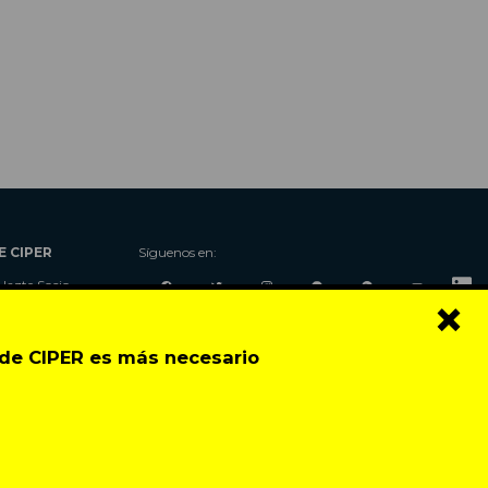
E CIPER
Síguenos en:
Hazte Socio
×
Nosotros
Donaciones
o de CIPER es más necesario
Contacto
Talleres
Newsletter
Festival