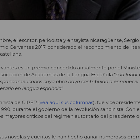
bre, el escritor, periodista y ensayista nicaragüense, Sergi
mio Cervantes 2017, considerado el reconocimiento de lite
astellana.
Cervantes es un premio concedido anualmente por el Ministe
 Asociación de Academias de la Lengua Española “
a la labor
hispanoamericanos cuya obra haya contribuido a enriquecer
iterario en lengua española
”.
mnista de CIPER (
vea aquí sus columnas
), fue vicepresident
990, durante el gobierno de la revolución sandinista. Con e
s mayores críticos del régimen autoritario del presidente d
sus novelas y cuentos le han hecho ganar numerosos prem