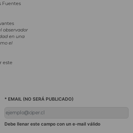
os Fuentes
vantes
el observador
lidad en una
omo el
r este
* EMAIL (NO SERÁ PUBLICADO)
Debe llenar este campo con un e-mail válido