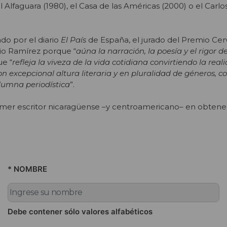
 Alfaguara (1980), el Casa de las Américas (2000) o el Carl
do por el diario
El País
de España, el jurado del Premio Cer
gio Ramírez porque “
aúna la narración, la poesía y el rigor d
ue “
refleja la viveza de la vida cotidiana convirtiendo la rea
con excepcional altura literaria y en pluralidad de géneros, c
olumna periodística
”.
rimer escritor nicaragüense –y centroamericano– en obtene
* NOMBRE
Debe contener sólo valores alfabéticos